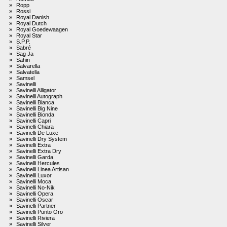
»
Ropp
»
Rossi
»
Royal Danish
»
Royal Dutch
»
Royal Goedewaagen
»
Royal Star
»
S.P.P.
»
Sabré
»
Sag Ja
»
Sahin
»
Salvarella
»
Salvatella
»
Samsel
»
Savinelli
»
Savinelli Alligator
»
Savinelli Autograph
»
Savinelli Bianca
»
Savinelli Big Nine
»
Savinelli Bionda
»
Savinelli Capri
»
Savinelli Chiara
»
Savinelli De Luxe
»
Savinelli Dry System
»
Savinelli Extra
»
Savinelli Extra Dry
»
Savinelli Garda
»
Savinelli Hercules
»
Savinelli Linea Artisan
»
Savinelli Luxor
»
Savinelli Moca
»
Savinelli No-Nik
»
Savinelli Opera
»
Savinelli Oscar
»
Savinelli Partner
»
Savinelli Punto Oro
»
Savinelli Riviera
»
Savinelli Silver