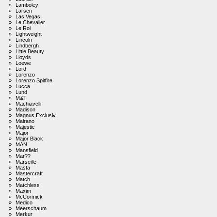
»
Lamboley
»
Larsen
»
Las Vegas
»
Le Chevalier
»
Le Roi
»
Lightweight
»
Lincoln
»
Lindbergh
»
Little Beauty
»
Lloyds
»
Loewe
»
Lord
»
Lorenzo
»
Lorenzo Spitfire
»
Lucca
»
Lund
»
M&T
»
Machiavelli
»
Madison
»
Magnus Exclusiv
»
Mairano
»
Majestic
»
Major
»
Major Black
»
MAN
»
Mansfield
»
Mar??
»
Marseille
»
Masta
»
Mastercraft
»
Match
»
Matchless
»
Maxim
»
McCormick
»
Medico
»
Meerschaum
»
Merkur