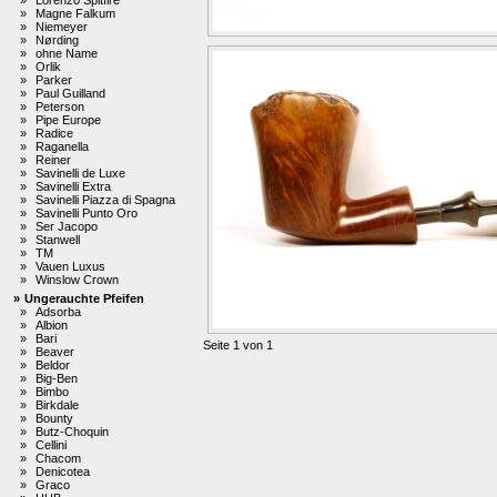
»
Magne Falkum
»
Niemeyer
»
Nørding
»
ohne Name
»
Orlik
»
Parker
»
Paul Guilland
»
Peterson
»
Pipe Europe
»
Radice
»
Raganella
»
Reiner
»
Savinelli de Luxe
»
Savinelli Extra
»
Savinelli Piazza di Spagna
»
Savinelli Punto Oro
»
Ser Jacopo
»
Stanwell
»
TM
»
Vauen Luxus
»
Winslow Crown
»
Ungerauchte Pfeifen
»
Adsorba
»
Albion
»
Bari
Seite 1 von 1
»
Beaver
»
Beldor
»
Big-Ben
»
Bimbo
»
Birkdale
»
Bounty
»
Butz-Choquin
»
Cellini
»
Chacom
»
Denicotea
»
Graco