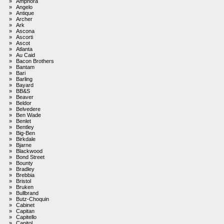
»
Amphora
»
Angelo
»
Antique
»
Archer
»
Ark
»
Ascona
»
Ascorti
»
Ascot
»
Atlanta
»
Au Caid
»
Bacon Brothers
»
Bantam
»
Bari
»
Barling
»
Bayard
»
BB&S
»
Beaver
»
Beldor
»
Belvedere
»
Ben Wade
»
Benlet
»
Bentley
»
Big-Ben
»
Birkdale
»
Bjarne
»
Blackwood
»
Bond Street
»
Bounty
»
Bradley
»
Brebbia
»
Bristol
»
Bruken
»
Bullbrand
»
Butz-Choquin
»
Cabinet
»
Capitan
»
Capitello
»
Capitol