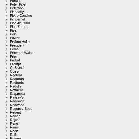
»
Perkins
»
Peter Piper
»
Peterson
»
Piccadilly
»
Pietro Candino
»
Pimpernel
»
Pipe Art 2000
»
Pipe Europe
»
Pisa
»
Polo
»
Power
»
Preben Holm
»
President
»
Prima
»
Prince of Wales
»
Prior
»
Probat
»
Prompt
»
Q. Brand
»
Quest
»
Radford
»
Radfords
»
Radfords
»
Radol ?
»
Raffaello
»
Raganella
»
Rattray's
»
Redonion
»
Redwood
»
Regency Beau
»
Regent
»
Reiner
»
Reject
»
Rene
»
Rinas
»
Rock
»
Rolfs
»
Romeo