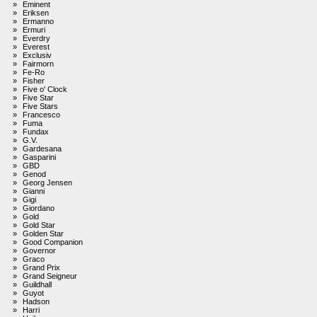
»
Eminent
»
Eriksen
»
Ermanno
»
Ermuri
»
Everdry
»
Everest
»
Exclusiv
»
Fairmorn
»
Fe-Ro
»
Fisher
»
Five o' Clock
»
Five Star
»
Five Stars
»
Francesco
»
Fuma
»
Fundax
»
G.V.
»
Gardesana
»
Gasparini
»
GBD
»
Genod
»
Georg Jensen
»
Gianni
»
Gigi
»
Giordano
»
Gold
»
Gold Star
»
Golden Star
»
Good Companion
»
Governor
»
Graco
»
Grand Prix
»
Grand Seigneur
»
Guildhall
»
Guyot
»
Hadson
»
Harri