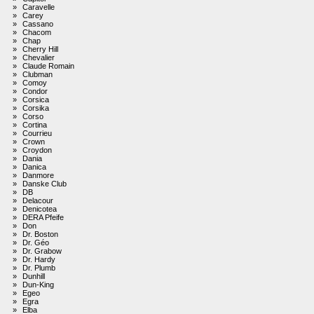
»
Caravelle
»
Carey
»
Cassano
»
Chacom
»
Chap
»
Cherry Hill
»
Chevalier
»
Claude Romain
»
Clubman
»
Comoy
»
Condor
»
Corsica
»
Corsika
»
Corso
»
Cortina
»
Courrieu
»
Crown
»
Croydon
»
Dania
»
Danica
»
Danmore
»
Danske Club
»
DB
»
Delacour
»
Denicotea
»
DERA Pfeife
»
Don
»
Dr. Boston
»
Dr. Géo
»
Dr. Grabow
»
Dr. Hardy
»
Dr. Plumb
»
Dunhill
»
Dun-King
»
Egeo
»
Egra
»
Elba