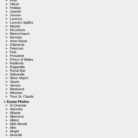
»
HHB
»
Hilson
»
Holiday
»
Jeantet
»
Jensen
»
Lorenzo
»
Lorenzo Spitfire
»
Master
»
McLintock
»
Meerschaum
»
Norman
»
ohne Name
»
Oldenkott
»
Peterson
»
Polo
»
President
»
Prince of Wales
»
Radfords
»
Raganella
»
Royal Star
»
Salvarella
»
Silver Match
»
Vauen
»
Verona
»
Weekend
»
Winslow
»
Yves St. Claude
»
Estate Pfeifen
»
A l Oriental
»
Adsorba
»
Albanie
»
Albertson
»
Albion
»
Aldo Morelli
»
Alex
»
Alright
»
Amorelli