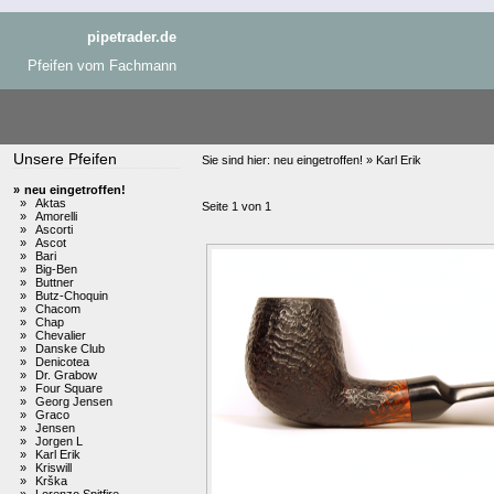
pipetrader.de
Pfeifen vom Fachmann
Unsere Pfeifen
Sie sind hier:
neu eingetroffen! » Karl Erik
»
neu eingetroffen!
»
Aktas
Seite 1 von 1
»
Amorelli
»
Ascorti
»
Ascot
»
Bari
»
Big-Ben
»
Buttner
»
Butz-Choquin
»
Chacom
»
Chap
»
Chevalier
»
Danske Club
»
Denicotea
»
Dr. Grabow
»
Four Square
»
Georg Jensen
»
Graco
»
Jensen
»
Jorgen L
»
Karl Erik
»
Kriswill
»
Krška
»
Lorenzo Spitfire