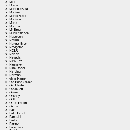
»
Mini
»
Molina
»
Monette Best
»
Montana
»
Monte Bello
»
Montreal
»
Morel
»
Morena
»
Mr Bróg
»
Mühlensiepen
»
Napoleon
»
Natural
»
Natural Briar
»
Navigator
»
NCLR
»
Nelson
»
Nevada
»
Nico - ex
»
Niemeyer
»
Nino Rossi
»
Nørding
»
Norman
»
ohne Name
»
Old Bond Street
»
Old Master
»
Oldenkott
»
Olsen
»
Orkney
»
Orlik
»
Ottos Import
»
Oxford
»
Palm
»
Palm Beach
»
Pancaldi
»
Parker
»
Partner
»
Passatore