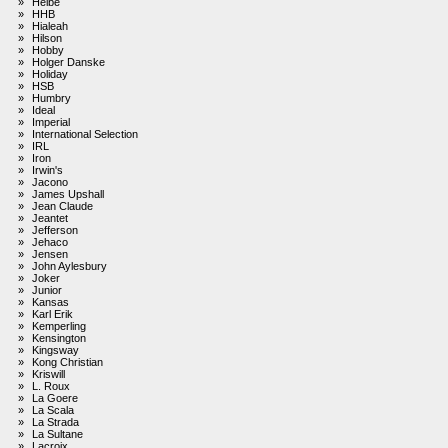
»
Heibe
»
HHB
»
Hialeah
»
Hilson
»
Hobby
»
Holger Danske
»
Holiday
»
HSB
»
Humbry
»
Ideal
»
Imperial
»
International Selection
»
IRL
»
Iron
»
Irwin's
»
Jacono
»
James Upshall
»
Jean Claude
»
Jeantet
»
Jefferson
»
Jehaco
»
Jensen
»
John Aylesbury
»
Joker
»
Junior
»
Kansas
»
Karl Erik
»
Kemperling
»
Kensington
»
Kingsway
»
Kong Christian
»
Kriswill
»
L. Roux
»
La Goere
»
La Scala
»
La Strada
»
La Sultane
»
Lacroix