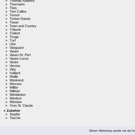
»
Thomas Radford
»
Thurmann
»
Titus
»
Tom Collins
»
Tomori
»
Torben Dansk
»
Tower
»
Town and Country
»
Tribune
»
Trident
»
Tsuge
»
Turf
»
Utor
»
Vanguard
»
Vauen
»
Vauen Dr. Perl
»
Vauen Luxus
»
Venini
»
Verona
»
Viby
»
Vuillard
»
Waille
»
Weekend
»
Wessex
»
Willbo
»
Willmer
»
Wimbledon
»
Windsor
»
Winslow
»
Yves St. Claude
»
Zubehör
»
Stopfer
»
Tasche
Dieser Webshop wurde mit der ko