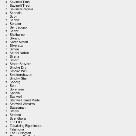
»
Savinelli Titus
»
Savinelli Trevi
»
Savinelli Virginia
»
Scandia
»
Scott
»
Scottie
»
Senator
»
Ser Jacopo
»
Setter
»
Shelburne
»
Silvano
»
Silver Match
»
Silverstar
»
Simon
»
Sir del Nobile
»
Sirena
»
Smart
»
Smart Bruyere
»
Smoke Dry
»
Smoke Wel
»
Smokershaven
»
Smoky Star
»
Soborg
»
Son
»
Sorensen
»
Special
»
Stanwell
»
Stanwell Hand Made
»
Stanwell Winslow
»
Statesman
»
Steels
»
Stefano
»
Svendborg
»
T.V. PIPE
»
Tabakring Eigenimport
»
Talamona
»
The Burlington