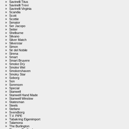
»
Savinelli Titus
»
Savinelli Trevi
»
Savinelli Virginia
»
Scandia
»
Scott
»
Scottie
»
Senator
»
Ser Jacopo
»
Setter
»
Shelburne
»
Silvano
»
Silver Match
»
Silverstar
»
Simon
»
Sir del Nobile
»
Sirena
»
Smart
»
Smart Bruyere
»
Smoke Dry
»
Smoke Wel
»
Smokershaven
»
Smoky Star
»
Soborg
»
Son
»
Sorensen
»
Special
»
Stanwell
»
Stanwell Hand Made
»
Stanwell Winslow
»
Statesman
»
Steels
»
Stefano
»
Svendborg
»
T.V. PIPE
»
Tabakring Eigenimport
»
Talamona
»
The Burlington