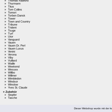
»
Thomas Radford
»
Thurmann
»
Titus
»
Tom Collins
»
Tomori
»
Torben Dansk
»
Tower
»
Town and Country
»
Tribune
»
Trident
»
Tsuge
»
Turf
»
Utor
»
Vanguard
»
Vauen
»
Vauen Dr. Perl
»
Vauen Luxus
»
Venini
»
Verona
»
Viby
»
Vuillard
»
Waille
»
Weekend
»
Wessex
»
Willbo
»
Willmer
»
Wimbledon
»
Windsor
»
Winslow
»
Yves St. Claude
»
Zubehör
»
Stopfer
»
Tasche
Dieser Webshop wurde mit der ko