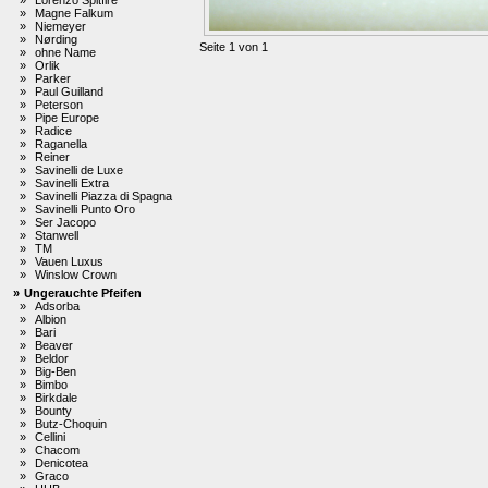
»
Magne Falkum
»
Niemeyer
»
Nørding
Seite 1 von 1
»
ohne Name
»
Orlik
»
Parker
»
Paul Guilland
»
Peterson
»
Pipe Europe
»
Radice
»
Raganella
»
Reiner
»
Savinelli de Luxe
»
Savinelli Extra
»
Savinelli Piazza di Spagna
»
Savinelli Punto Oro
»
Ser Jacopo
»
Stanwell
»
TM
»
Vauen Luxus
»
Winslow Crown
»
Ungerauchte Pfeifen
»
Adsorba
»
Albion
»
Bari
»
Beaver
»
Beldor
»
Big-Ben
»
Bimbo
»
Birkdale
»
Bounty
»
Butz-Choquin
»
Cellini
»
Chacom
»
Denicotea
»
Graco