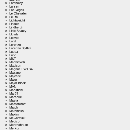
»
Lamboley
»
Larsen
»
Las Vegas
»
Le Chevalier
»
Le Roi
»
Lightweight
»
Lincoln
»
Lindbergh
»
Little Beauty
»
Lloyds
»
Loewe
»
Lord
»
Lorenzo
»
Lorenzo Spitfire
»
Lucca
»
Lund
»
M&T
»
Machiavelli
»
Madison
»
Magnus Exclusiv
»
Mairano
»
Majestic
»
Major
»
Major Black
»
MAN
»
Mansfield
»
Mar??
»
Marseille
»
Masta
»
Mastercraft
»
Match
»
Matchless
»
Maxim
»
McCormick
»
Medico
»
Meerschaum
»
Merkur