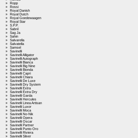
»
Ropp
»
Rossi
»
Royal Danish
»
Royal Dutch
»
Royal Goedewaagen
»
Royal Star
»
S.P.P.
»
Sabré
»
Sag Ja
»
Sahin
»
Salvarella
»
Salvatella
»
Samsel
»
Savinelli
»
Savinelli Alligator
»
Savinelli Autograph
»
Savinelli Bianca
»
Savinelli Big Nine
»
Savinelli Bionda
»
Savinelli Capri
»
Savinelli Chiara
»
Savinelli De Luxe
»
Savinelli Dry System
»
Savinelli Extra
»
Savinelli Extra Dry
»
Savinelli Garda
»
Savinelli Hercules
»
Savinelli Linea Artisan
»
Savinelli Luxor
»
Savinelli Moca
»
Savinelli No-Nik
»
Savinelli Opera
»
Savinelli Oscar
»
Savinelli Partner
»
Savinelli Punto Oro
»
Savinelli Riviera
»
Savinelli Silver