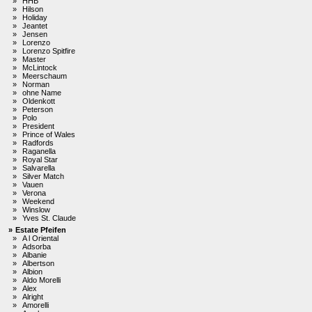
»
HHB
»
Hilson
»
Holiday
»
Jeantet
»
Jensen
»
Lorenzo
»
Lorenzo Spitfire
»
Master
»
McLintock
»
Meerschaum
»
Norman
»
ohne Name
»
Oldenkott
»
Peterson
»
Polo
»
President
»
Prince of Wales
»
Radfords
»
Raganella
»
Royal Star
»
Salvarella
»
Silver Match
»
Vauen
»
Verona
»
Weekend
»
Winslow
»
Yves St. Claude
»
Estate Pfeifen
»
A l Oriental
»
Adsorba
»
Albanie
»
Albertson
»
Albion
»
Aldo Morelli
»
Alex
»
Alright
»
Amorelli