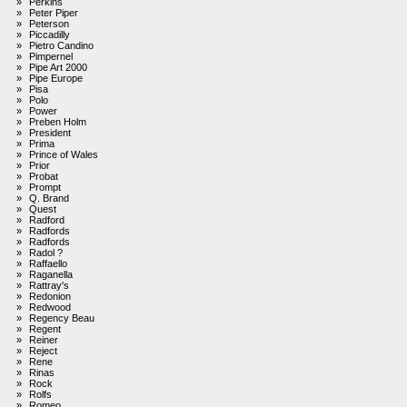
»
Perkins
»
Peter Piper
»
Peterson
»
Piccadilly
»
Pietro Candino
»
Pimpernel
»
Pipe Art 2000
»
Pipe Europe
»
Pisa
»
Polo
»
Power
»
Preben Holm
»
President
»
Prima
»
Prince of Wales
»
Prior
»
Probat
»
Prompt
»
Q. Brand
»
Quest
»
Radford
»
Radfords
»
Radfords
»
Radol ?
»
Raffaello
»
Raganella
»
Rattray's
»
Redonion
»
Redwood
»
Regency Beau
»
Regent
»
Reiner
»
Reject
»
Rene
»
Rinas
»
Rock
»
Rolfs
»
Romeo