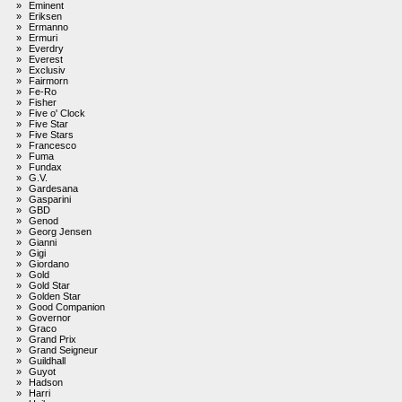
»
Eminent
»
Eriksen
»
Ermanno
»
Ermuri
»
Everdry
»
Everest
»
Exclusiv
»
Fairmorn
»
Fe-Ro
»
Fisher
»
Five o' Clock
»
Five Star
»
Five Stars
»
Francesco
»
Fuma
»
Fundax
»
G.V.
»
Gardesana
»
Gasparini
»
GBD
»
Genod
»
Georg Jensen
»
Gianni
»
Gigi
»
Giordano
»
Gold
»
Gold Star
»
Golden Star
»
Good Companion
»
Governor
»
Graco
»
Grand Prix
»
Grand Seigneur
»
Guildhall
»
Guyot
»
Hadson
»
Harri