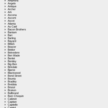
»
Amphora
»
Angelo
»
Antique
»
Archer
»
Ark
»
Ascona
»
Ascorti
»
Ascot
»
Atlanta
»
Au Caid
»
Bacon Brothers
»
Bantam
»
Bari
»
Barling
»
Bayard
»
BB&S
»
Beaver
»
Beldor
»
Belvedere
»
Ben Wade
»
Benlet
»
Bentley
»
Big-Ben
»
Birkdale
»
Bjarne
»
Blackwood
»
Bond Street
»
Bounty
»
Bradley
»
Brebbia
»
Bristol
»
Bruken
»
Bullbrand
»
Butz-Choquin
»
Cabinet
»
Capitan
»
Capitello
»
Capitol