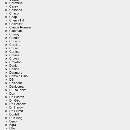
»
Caravelle
»
Carey
»
Cassano
»
Chacom
»
Chap
»
Cherry Hill
»
Chevalier
»
Claude Romain
»
Clubman
»
Comoy
»
Condor
»
Corsica
»
Corsika
»
Corso
»
Cortina
»
Courrieu
»
Crown
»
Croydon
»
Dania
»
Danica
»
Danmore
»
Danske Club
»
DB
»
Delacour
»
Denicotea
»
DERA Pfeife
»
Don
»
Dr. Boston
»
Dr. Géo
»
Dr. Grabow
»
Dr. Hardy
»
Dr. Plumb
»
Dunhill
»
Dun-King
»
Egeo
»
Egra
»
Elba