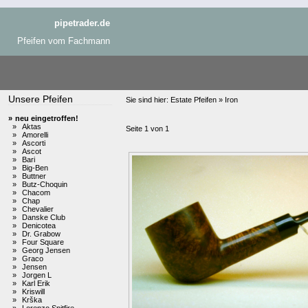
pipetrader.de
Pfeifen vom Fachmann
Unsere Pfeifen
Sie sind hier:
Estate Pfeifen » Iron
»
neu eingetroffen!
»
Aktas
Seite 1 von 1
»
Amorelli
»
Ascorti
»
Ascot
»
Bari
»
Big-Ben
»
Buttner
»
Butz-Choquin
»
Chacom
»
Chap
»
Chevalier
»
Danske Club
»
Denicotea
»
Dr. Grabow
»
Four Square
»
Georg Jensen
»
Graco
»
Jensen
»
Jorgen L
»
Karl Erik
»
Kriswill
»
Krška
»
Lorenzo Spitfire