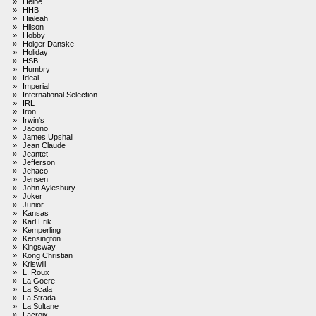
»
Heibe
»
HHB
»
Hialeah
»
Hilson
»
Hobby
»
Holger Danske
»
Holiday
»
HSB
»
Humbry
»
Ideal
»
Imperial
»
International Selection
»
IRL
»
Iron
»
Irwin's
»
Jacono
»
James Upshall
»
Jean Claude
»
Jeantet
»
Jefferson
»
Jehaco
»
Jensen
»
John Aylesbury
»
Joker
»
Junior
»
Kansas
»
Karl Erik
»
Kemperling
»
Kensington
»
Kingsway
»
Kong Christian
»
Kriswill
»
L. Roux
»
La Goere
»
La Scala
»
La Strada
»
La Sultane
»
Lacroix