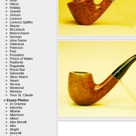
»
HHB
»
Hilson
»
Holiday
»
Jeantet
»
Jensen
»
Lorenzo
»
Lorenzo Spitfire
»
Master
»
McLintock
»
Meerschaum
»
Norman
»
ohne Name
»
Oldenkott
»
Peterson
»
Polo
»
President
»
Prince of Wales
»
Radfords
»
Raganella
»
Royal Star
»
Salvarella
»
Silver Match
»
Vauen
»
Verona
»
Weekend
»
Winslow
»
Yves St. Claude
»
Estate Pfeifen
»
A l Oriental
»
Adsorba
»
Albanie
»
Albertson
»
Albion
»
Aldo Morelli
»
Alex
»
Alright
»
Amorelli