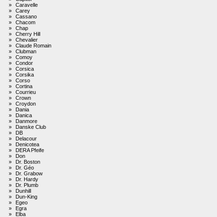
»
Caravelle
»
Carey
»
Cassano
»
Chacom
»
Chap
»
Cherry Hill
»
Chevalier
»
Claude Romain
»
Clubman
»
Comoy
»
Condor
»
Corsica
»
Corsika
»
Corso
»
Cortina
»
Courrieu
»
Crown
»
Croydon
»
Dania
»
Danica
»
Danmore
»
Danske Club
»
DB
»
Delacour
»
Denicotea
»
DERA Pfeife
»
Don
»
Dr. Boston
»
Dr. Géo
»
Dr. Grabow
»
Dr. Hardy
»
Dr. Plumb
»
Dunhill
»
Dun-King
»
Egeo
»
Egra
»
Elba