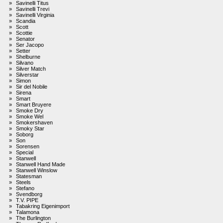
»
Savinelli Titus
»
Savinelli Trevi
»
Savinelli Virginia
»
Scandia
»
Scott
»
Scottie
»
Senator
»
Ser Jacopo
»
Setter
»
Shelburne
»
Silvano
»
Silver Match
»
Silverstar
»
Simon
»
Sir del Nobile
»
Sirena
»
Smart
»
Smart Bruyere
»
Smoke Dry
»
Smoke Wel
»
Smokershaven
»
Smoky Star
»
Soborg
»
Son
»
Sorensen
»
Special
»
Stanwell
»
Stanwell Hand Made
»
Stanwell Winslow
»
Statesman
»
Steels
»
Stefano
»
Svendborg
»
T.V. PIPE
»
Tabakring Eigenimport
»
Talamona
»
The Burlington