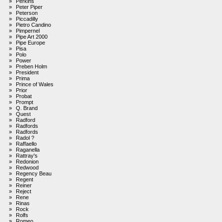
»
Perkins
»
Peter Piper
»
Peterson
»
Piccadilly
»
Pietro Candino
»
Pimpernel
»
Pipe Art 2000
»
Pipe Europe
»
Pisa
»
Polo
»
Power
»
Preben Holm
»
President
»
Prima
»
Prince of Wales
»
Prior
»
Probat
»
Prompt
»
Q. Brand
»
Quest
»
Radford
»
Radfords
»
Radfords
»
Radol ?
»
Raffaello
»
Raganella
»
Rattray's
»
Redonion
»
Redwood
»
Regency Beau
»
Regent
»
Reiner
»
Reject
»
Rene
»
Rinas
»
Rock
»
Rolfs
»
Romeo