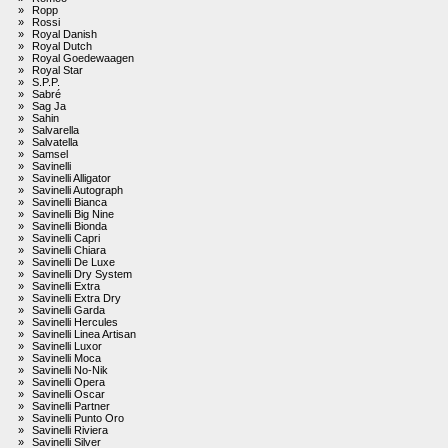
»
Ropp
»
Rossi
»
Royal Danish
»
Royal Dutch
»
Royal Goedewaagen
»
Royal Star
»
S.P.P.
»
Sabré
»
Sag Ja
»
Sahin
»
Salvarella
»
Salvatella
»
Samsel
»
Savinelli
»
Savinelli Alligator
»
Savinelli Autograph
»
Savinelli Bianca
»
Savinelli Big Nine
»
Savinelli Bionda
»
Savinelli Capri
»
Savinelli Chiara
»
Savinelli De Luxe
»
Savinelli Dry System
»
Savinelli Extra
»
Savinelli Extra Dry
»
Savinelli Garda
»
Savinelli Hercules
»
Savinelli Linea Artisan
»
Savinelli Luxor
»
Savinelli Moca
»
Savinelli No-Nik
»
Savinelli Opera
»
Savinelli Oscar
»
Savinelli Partner
»
Savinelli Punto Oro
»
Savinelli Riviera
»
Savinelli Silver