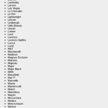
»
Lamboley
»
Larsen
»
Las Vegas
»
Le Chevalier
»
Le Roi
»
Lightweight
»
Lincoln
»
Lindbergh
»
Little Beauty
»
Lloyds
»
Loewe
»
Lord
»
Lorenzo
»
Lorenzo Spitfire
»
Lucca
»
Lund
»
M&T
»
Machiavelli
»
Madison
»
Magnus Exclusiv
»
Mairano
»
Majestic
»
Major
»
Major Black
»
MAN
»
Mansfield
»
Mar??
»
Marseille
»
Masta
»
Mastercraft
»
Match
»
Matchless
»
Maxim
»
McCormick
»
Medico
»
Meerschaum
»
Merkur