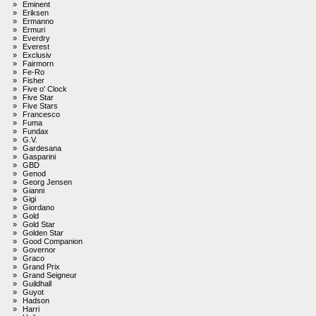
»
Eminent
»
Eriksen
»
Ermanno
»
Ermuri
»
Everdry
»
Everest
»
Exclusiv
»
Fairmorn
»
Fe-Ro
»
Fisher
»
Five o' Clock
»
Five Star
»
Five Stars
»
Francesco
»
Fuma
»
Fundax
»
G.V.
»
Gardesana
»
Gasparini
»
GBD
»
Genod
»
Georg Jensen
»
Gianni
»
Gigi
»
Giordano
»
Gold
»
Gold Star
»
Golden Star
»
Good Companion
»
Governor
»
Graco
»
Grand Prix
»
Grand Seigneur
»
Guildhall
»
Guyot
»
Hadson
»
Harri