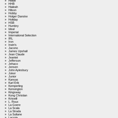
»
Heibe
»
HHB
»
Hialeah
»
Hilson
»
Hobby
»
Holger Danske
»
Holiday
»
HSB
»
Humbry
»
Ideal
»
Imperial
»
International Selection
»
IRL
»
Iron
»
Irwin's
»
Jacono
»
James Upshall
»
Jean Claude
»
Jeantet
»
Jefferson
»
Jehaco
»
Jensen
»
John Aylesbury
»
Joker
»
Junior
»
Kansas
»
Karl Erik
»
Kemperling
»
Kensington
»
Kingsway
»
Kong Christian
»
Kriswill
»
L. Roux
»
La Goere
»
La Scala
»
La Strada
»
La Sultane
»
Lacroix