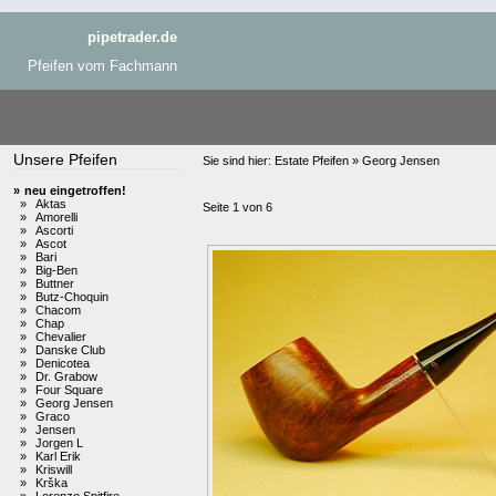
pipetrader.de
Pfeifen vom Fachmann
Unsere Pfeifen
Sie sind hier:
Estate Pfeifen » Georg Jensen
»
neu eingetroffen!
»
Aktas
Seite 1 von 6
»
Amorelli
»
Ascorti
»
Ascot
»
Bari
»
Big-Ben
»
Buttner
»
Butz-Choquin
»
Chacom
»
Chap
»
Chevalier
»
Danske Club
»
Denicotea
»
Dr. Grabow
»
Four Square
»
Georg Jensen
»
Graco
»
Jensen
»
Jorgen L
»
Karl Erik
»
Kriswill
»
Krška
»
Lorenzo Spitfire