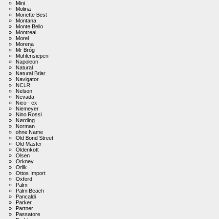
»
Mini
»
Molina
»
Monette Best
»
Montana
»
Monte Bello
»
Montreal
»
Morel
»
Morena
»
Mr Bróg
»
Mühlensiepen
»
Napoleon
»
Natural
»
Natural Briar
»
Navigator
»
NCLR
»
Nelson
»
Nevada
»
Nico - ex
»
Niemeyer
»
Nino Rossi
»
Nørding
»
Norman
»
ohne Name
»
Old Bond Street
»
Old Master
»
Oldenkott
»
Olsen
»
Orkney
»
Orlik
»
Ottos Import
»
Oxford
»
Palm
»
Palm Beach
»
Pancaldi
»
Parker
»
Partner
»
Passatore