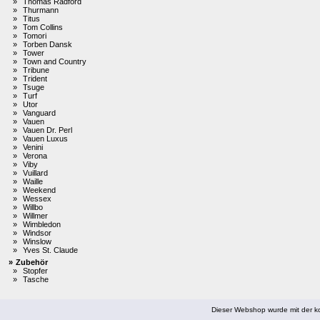
»
Thomas Radford
»
Thurmann
»
Titus
»
Tom Collins
»
Tomori
»
Torben Dansk
»
Tower
»
Town and Country
»
Tribune
»
Trident
»
Tsuge
»
Turf
»
Utor
»
Vanguard
»
Vauen
»
Vauen Dr. Perl
»
Vauen Luxus
»
Venini
»
Verona
»
Viby
»
Vuillard
»
Waille
»
Weekend
»
Wessex
»
Willbo
»
Willmer
»
Wimbledon
»
Windsor
»
Winslow
»
Yves St. Claude
»
Zubehör
»
Stopfer
»
Tasche
Dieser Webshop wurde mit der ko