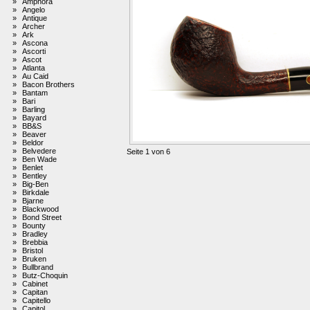
»
Amphora
»
Angelo
»
Antique
»
Archer
»
Ark
»
Ascona
»
Ascorti
»
Ascot
»
Atlanta
»
Au Caid
»
Bacon Brothers
»
Bantam
»
Bari
»
Barling
»
Bayard
»
BB&S
»
Beaver
»
Beldor
»
Belvedere
Seite 1 von 6
»
Ben Wade
»
Benlet
»
Bentley
»
Big-Ben
»
Birkdale
»
Bjarne
»
Blackwood
»
Bond Street
»
Bounty
»
Bradley
»
Brebbia
»
Bristol
»
Bruken
»
Bullbrand
»
Butz-Choquin
»
Cabinet
»
Capitan
»
Capitello
»
Capitol