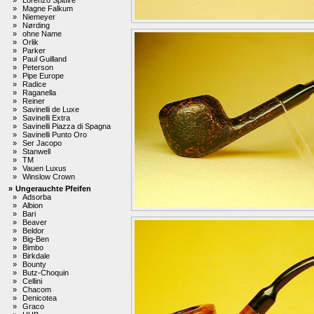
»
Magne Falkum
»
Niemeyer
»
Nørding
»
ohne Name
»
Orlik
»
Parker
»
Paul Guilland
»
Peterson
»
Pipe Europe
»
Radice
»
Raganella
»
Reiner
»
Savinelli de Luxe
»
Savinelli Extra
»
Savinelli Piazza di Spagna
»
Savinelli Punto Oro
»
Ser Jacopo
»
Stanwell
»
TM
»
Vauen Luxus
»
Winslow Crown
»
Ungerauchte Pfeifen
»
Adsorba
»
Albion
»
Bari
»
Beaver
»
Beldor
»
Big-Ben
»
Bimbo
»
Birkdale
»
Bounty
»
Butz-Choquin
»
Cellini
»
Chacom
»
Denicotea
»
Graco