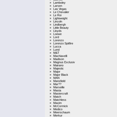
»
Lamboley
»
Larsen
»
Las Vegas
»
Le Chevalier
»
Le Roi
»
Lightweight
»
Lincoln
»
Lindbergh
»
Little Beauty
»
Lloyds
»
Loewe
»
Lord
»
Lorenzo
»
Lorenzo Spitfire
»
Lucca
»
Lund
»
M&T
»
Machiavelli
»
Madison
»
Magnus Exclusiv
»
Mairano
»
Majestic
»
Major
»
Major Black
»
MAN
»
Mansfield
»
Mar??
»
Marseille
»
Masta
»
Mastercraft
»
Match
»
Matchless
»
Maxim
»
McCormick
»
Medico
»
Meerschaum
»
Merkur