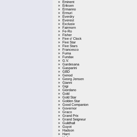
»
Eminent
»
Eriksen
»
Ermanno
»
Ermuri
»
Everdry
»
Everest
»
Exclusiv
»
Fairmorn
»
Fe-Ro
»
Fisher
»
Five o' Clock
»
Five Star
»
Five Stars
»
Francesco
»
Fuma
»
Fundax
»
G.V.
»
Gardesana
»
Gasparini
»
GBD
»
Genod
»
Georg Jensen
»
Gianni
»
Gigi
»
Giordano
»
Gold
»
Gold Star
»
Golden Star
»
Good Companion
»
Governor
»
Graco
»
Grand Prix
»
Grand Seigneur
»
Guildhall
»
Guyot
»
Hadson
»
Harri