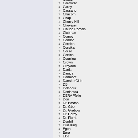
»
Caravelle
»
Carey
»
Cassano
»
Chacom
»
Chap
»
Cherry Hill
»
Chevalier
»
Claude Romain
»
Clubman
»
Comoy
»
Condor
»
Corsica
»
Corsika
»
Corso
»
Cortina
»
Courrieu
»
Crown
»
Croydon
»
Dania
»
Danica
»
Danmore
»
Danske Club
»
DB
»
Delacour
»
Denicotea
»
DERA Pfeife
»
Don
»
Dr. Boston
»
Dr. Géo
»
Dr. Grabow
»
Dr. Hardy
»
Dr. Plumb
»
Dunhill
»
Dun-King
»
Egeo
»
Egra
»
Elba