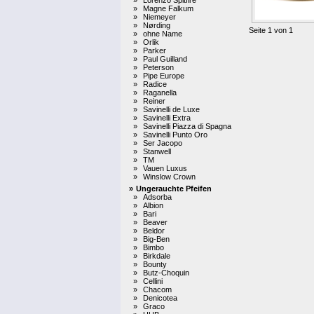
»
Magne Falkum
»
Niemeyer
»
Nørding
Seite 1 von 1
»
ohne Name
»
Orlik
»
Parker
»
Paul Guilland
»
Peterson
»
Pipe Europe
»
Radice
»
Raganella
»
Reiner
»
Savinelli de Luxe
»
Savinelli Extra
»
Savinelli Piazza di Spagna
»
Savinelli Punto Oro
»
Ser Jacopo
»
Stanwell
»
TM
»
Vauen Luxus
»
Winslow Crown
»
Ungerauchte Pfeifen
»
Adsorba
»
Albion
»
Bari
»
Beaver
»
Beldor
»
Big-Ben
»
Bimbo
»
Birkdale
»
Bounty
»
Butz-Choquin
»
Cellini
»
Chacom
»
Denicotea
»
Graco