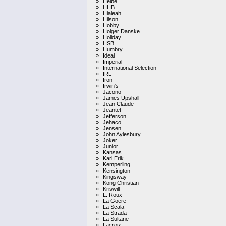
»
Heibe
»
HHB
»
Hialeah
»
Hilson
»
Hobby
»
Holger Danske
»
Holiday
»
HSB
»
Humbry
»
Ideal
»
Imperial
»
International Selection
»
IRL
»
Iron
»
Irwin's
»
Jacono
»
James Upshall
»
Jean Claude
»
Jeantet
»
Jefferson
»
Jehaco
»
Jensen
»
John Aylesbury
»
Joker
»
Junior
»
Kansas
»
Karl Erik
»
Kemperling
»
Kensington
»
Kingsway
»
Kong Christian
»
Kriswill
»
L. Roux
»
La Goere
»
La Scala
»
La Strada
»
La Sultane
»
Lacroix