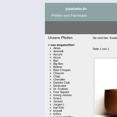
pipetrader.de
Pfeifen vom Fachmann
Unsere Pfeifen
Sie sind hier:
Estat
»
neu eingetroffen!
»
Aktas
Seite 1 von 1
»
Amorelli
»
Ascorti
»
Ascot
»
Bari
»
Big-Ben
»
Buttner
»
Butz-Choquin
»
Chacom
»
Chap
»
Chevalier
»
Danske Club
»
Denicotea
»
Dr. Grabow
»
Four Square
»
Georg Jensen
»
Graco
»
Jensen
»
Jorgen L
»
Karl Erik
»
Kriswill
»
Krška
»
Lorenzo Spitfire