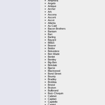
»
Amphora
»
Angelo
»
Antique
»
Archer
»
Ark
»
Ascona
»
Ascorti
»
Ascot
»
Atlanta
»
Au Caid
»
Bacon Brothers
»
Bantam
»
Bari
»
Barling
»
Bayard
»
BB&S
»
Beaver
»
Beldor
»
Belvedere
»
Ben Wade
»
Benlet
»
Bentley
»
Big-Ben
»
Birkdale
»
Bjarne
»
Blackwood
»
Bond Street
»
Bounty
»
Bradley
»
Brebbia
»
Bristol
»
Bruken
»
Bullbrand
»
Butz-Choquin
»
Cabinet
»
Capitan
»
Capitello
»
Capitol