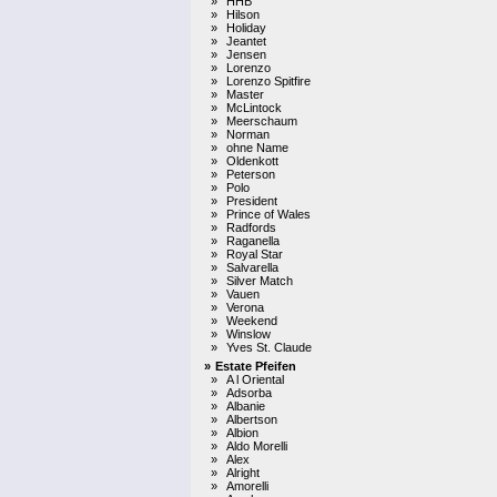
»
HHB
»
Hilson
»
Holiday
»
Jeantet
»
Jensen
»
Lorenzo
»
Lorenzo Spitfire
»
Master
»
McLintock
»
Meerschaum
»
Norman
»
ohne Name
»
Oldenkott
»
Peterson
»
Polo
»
President
»
Prince of Wales
»
Radfords
»
Raganella
»
Royal Star
»
Salvarella
»
Silver Match
»
Vauen
»
Verona
»
Weekend
»
Winslow
»
Yves St. Claude
»
Estate Pfeifen
»
A l Oriental
»
Adsorba
»
Albanie
»
Albertson
»
Albion
»
Aldo Morelli
»
Alex
»
Alright
»
Amorelli