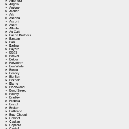
»
Amphora
»
Angelo
»
Antique
»
Archer
»
Ark
»
Ascona
»
Ascorti
»
Ascot
»
Atlanta
»
Au Caid
»
Bacon Brothers
»
Bantam
»
Bari
»
Barling
»
Bayard
»
BB&S
»
Beaver
»
Beldor
»
Belvedere
»
Ben Wade
»
Benlet
»
Bentley
»
Big-Ben
»
Birkdale
»
Bjarne
»
Blackwood
»
Bond Street
»
Bounty
»
Bradley
»
Brebbia
»
Bristol
»
Bruken
»
Bullbrand
»
Butz-Choquin
»
Cabinet
»
Capitan
»
Capitello
»
Capitol