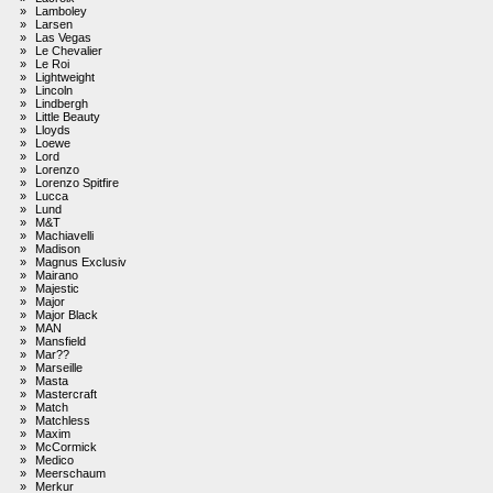
»
Lamboley
»
Larsen
»
Las Vegas
»
Le Chevalier
»
Le Roi
»
Lightweight
»
Lincoln
»
Lindbergh
»
Little Beauty
»
Lloyds
»
Loewe
»
Lord
»
Lorenzo
»
Lorenzo Spitfire
»
Lucca
»
Lund
»
M&T
»
Machiavelli
»
Madison
»
Magnus Exclusiv
»
Mairano
»
Majestic
»
Major
»
Major Black
»
MAN
»
Mansfield
»
Mar??
»
Marseille
»
Masta
»
Mastercraft
»
Match
»
Matchless
»
Maxim
»
McCormick
»
Medico
»
Meerschaum
»
Merkur