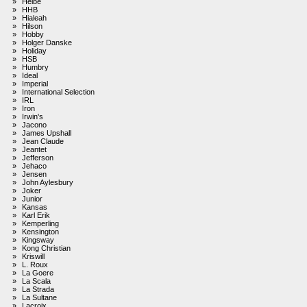
»
Heibe
»
HHB
»
Hialeah
»
Hilson
»
Hobby
»
Holger Danske
»
Holiday
»
HSB
»
Humbry
»
Ideal
»
Imperial
»
International Selection
»
IRL
»
Iron
»
Irwin's
»
Jacono
»
James Upshall
»
Jean Claude
»
Jeantet
»
Jefferson
»
Jehaco
»
Jensen
»
John Aylesbury
»
Joker
»
Junior
»
Kansas
»
Karl Erik
»
Kemperling
»
Kensington
»
Kingsway
»
Kong Christian
»
Kriswill
»
L. Roux
»
La Goere
»
La Scala
»
La Strada
»
La Sultane
»
Lacroix