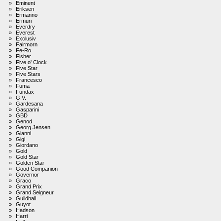
»
Eminent
»
Eriksen
»
Ermanno
»
Ermuri
»
Everdry
»
Everest
»
Exclusiv
»
Fairmorn
»
Fe-Ro
»
Fisher
»
Five o' Clock
»
Five Star
»
Five Stars
»
Francesco
»
Fuma
»
Fundax
»
G.V.
»
Gardesana
»
Gasparini
»
GBD
»
Genod
»
Georg Jensen
»
Gianni
»
Gigi
»
Giordano
»
Gold
»
Gold Star
»
Golden Star
»
Good Companion
»
Governor
»
Graco
»
Grand Prix
»
Grand Seigneur
»
Guildhall
»
Guyot
»
Hadson
»
Harri