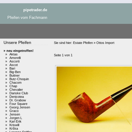
pipetrader.de
Pfeifen vom Fachmann
Unsere Pfeifen
Sie sind hier:
Estate Pfeifen » Ottos Import
»
neu eingetroffen!
»
Aktas
Seite 1 von 1
»
Amorelli
»
Ascorti
»
Ascot
»
Bari
»
Big-Ben
»
Buttner
»
Butz-Choquin
»
Chacom
»
Chap
»
Chevalier
»
Danske Club
»
Denicotea
»
Dr. Grabow
»
Four Square
»
Georg Jensen
»
Graco
»
Jensen
»
Jorgen L
»
Karl Erik
»
Kriswill
»
Krška
»
Lorenzo Spitfire