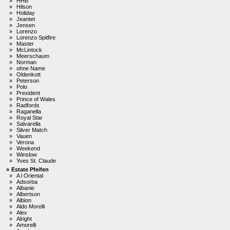
»
HHB
»
Hilson
»
Holiday
»
Jeantet
»
Jensen
»
Lorenzo
»
Lorenzo Spitfire
»
Master
»
McLintock
»
Meerschaum
»
Norman
»
ohne Name
»
Oldenkott
»
Peterson
»
Polo
»
President
»
Prince of Wales
»
Radfords
»
Raganella
»
Royal Star
»
Salvarella
»
Silver Match
»
Vauen
»
Verona
»
Weekend
»
Winslow
»
Yves St. Claude
»
Estate Pfeifen
»
A l Oriental
»
Adsorba
»
Albanie
»
Albertson
»
Albion
»
Aldo Morelli
»
Alex
»
Alright
»
Amorelli