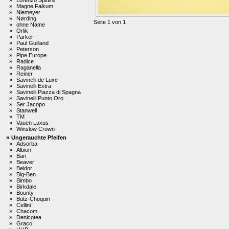
»
Magne Falkum
»
Niemeyer
»
Nørding
Seite 1 von 1
»
ohne Name
»
Orlik
»
Parker
»
Paul Guilland
»
Peterson
»
Pipe Europe
»
Radice
»
Raganella
»
Reiner
»
Savinelli de Luxe
»
Savinelli Extra
»
Savinelli Piazza di Spagna
»
Savinelli Punto Oro
»
Ser Jacopo
»
Stanwell
»
TM
»
Vauen Luxus
»
Winslow Crown
»
Ungerauchte Pfeifen
»
Adsorba
»
Albion
»
Bari
»
Beaver
»
Beldor
»
Big-Ben
»
Bimbo
»
Birkdale
»
Bounty
»
Butz-Choquin
»
Cellini
»
Chacom
»
Denicotea
»
Graco