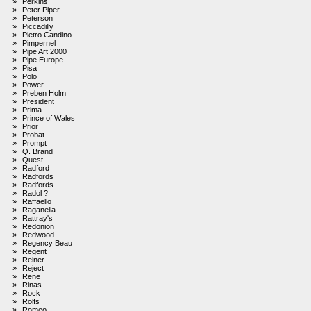
»
Perkins
»
Peter Piper
»
Peterson
»
Piccadilly
»
Pietro Candino
»
Pimpernel
»
Pipe Art 2000
»
Pipe Europe
»
Pisa
»
Polo
»
Power
»
Preben Holm
»
President
»
Prima
»
Prince of Wales
»
Prior
»
Probat
»
Prompt
»
Q. Brand
»
Quest
»
Radford
»
Radfords
»
Radfords
»
Radol ?
»
Raffaello
»
Raganella
»
Rattray's
»
Redonion
»
Redwood
»
Regency Beau
»
Regent
»
Reiner
»
Reject
»
Rene
»
Rinas
»
Rock
»
Rolfs
»
Romeo