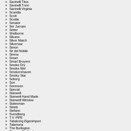
»
Savinelli Titus
»
Savinelli Trevi
»
Savinelli Virginia
»
Scandia
»
Scott
»
Scottie
»
Senator
»
Ser Jacopo
»
Setter
»
Shelburne
»
Silvano
»
Silver Match
»
Silverstar
»
Simon
»
Sir del Nobile
»
Sirena
»
Smart
»
Smart Bruyere
»
Smoke Dry
»
Smoke Wel
»
Smokershaven
»
Smoky Star
»
Soborg
»
Son
»
Sorensen
»
Special
»
Stanwell
»
Stanwell Hand Made
»
Stanwell Winslow
»
Statesman
»
Steels
»
Stefano
»
Svendborg
»
T.V. PIPE
»
Tabakring Eigenimport
»
Talamona
»
The Burlington