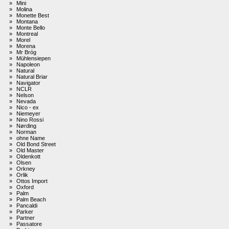
»
Mini
»
Molina
»
Monette Best
»
Montana
»
Monte Bello
»
Montreal
»
Morel
»
Morena
»
Mr Bróg
»
Mühlensiepen
»
Napoleon
»
Natural
»
Natural Briar
»
Navigator
»
NCLR
»
Nelson
»
Nevada
»
Nico - ex
»
Niemeyer
»
Nino Rossi
»
Nørding
»
Norman
»
ohne Name
»
Old Bond Street
»
Old Master
»
Oldenkott
»
Olsen
»
Orkney
»
Orlik
»
Ottos Import
»
Oxford
»
Palm
»
Palm Beach
»
Pancaldi
»
Parker
»
Partner
»
Passatore