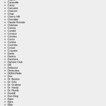
»
Caravelle
»
Carey
»
Cassano
»
Chacom
»
Chap
»
Cherry Hill
»
Chevalier
»
Claude Romain
»
Clubman
»
Comoy
»
Condor
»
Corsica
»
Corsika
»
Corso
»
Cortina
»
Courrieu
»
Crown
»
Croydon
»
Dania
»
Danica
»
Danmore
»
Danske Club
»
DB
»
Delacour
»
Denicotea
»
DERA Pfeife
»
Don
»
Dr. Boston
»
Dr. Géo
»
Dr. Grabow
»
Dr. Hardy
»
Dr. Plumb
»
Dunhill
»
Dun-King
»
Egeo
»
Egra
»
Elba