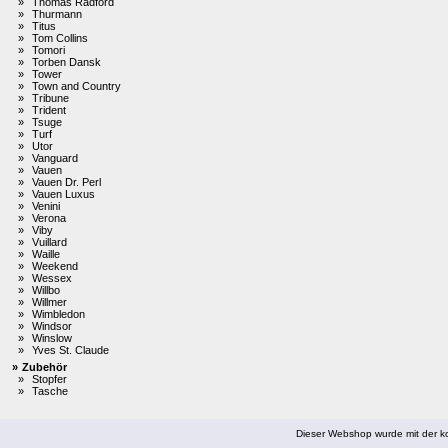
»
Thomas Radford
»
Thurmann
»
Titus
»
Tom Collins
»
Tomori
»
Torben Dansk
»
Tower
»
Town and Country
»
Tribune
»
Trident
»
Tsuge
»
Turf
»
Utor
»
Vanguard
»
Vauen
»
Vauen Dr. Perl
»
Vauen Luxus
»
Venini
»
Verona
»
Viby
»
Vuillard
»
Waille
»
Weekend
»
Wessex
»
Willbo
»
Willmer
»
Wimbledon
»
Windsor
»
Winslow
»
Yves St. Claude
»
Zubehör
»
Stopfer
»
Tasche
Dieser Webshop wurde mit der ko