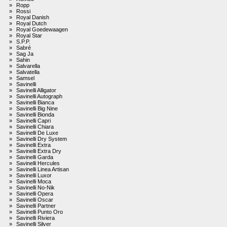
»
Ropp
»
Rossi
»
Royal Danish
»
Royal Dutch
»
Royal Goedewaagen
»
Royal Star
»
S.P.P.
»
Sabré
»
Sag Ja
»
Sahin
»
Salvarella
»
Salvatella
»
Samsel
»
Savinelli
»
Savinelli Alligator
»
Savinelli Autograph
»
Savinelli Bianca
»
Savinelli Big Nine
»
Savinelli Bionda
»
Savinelli Capri
»
Savinelli Chiara
»
Savinelli De Luxe
»
Savinelli Dry System
»
Savinelli Extra
»
Savinelli Extra Dry
»
Savinelli Garda
»
Savinelli Hercules
»
Savinelli Linea Artisan
»
Savinelli Luxor
»
Savinelli Moca
»
Savinelli No-Nik
»
Savinelli Opera
»
Savinelli Oscar
»
Savinelli Partner
»
Savinelli Punto Oro
»
Savinelli Riviera
»
Savinelli Silver