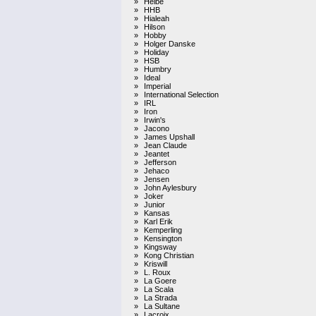
»
Heibe
»
HHB
»
Hialeah
»
Hilson
»
Hobby
»
Holger Danske
»
Holiday
»
HSB
»
Humbry
»
Ideal
»
Imperial
»
International Selection
»
IRL
»
Iron
»
Irwin's
»
Jacono
»
James Upshall
»
Jean Claude
»
Jeantet
»
Jefferson
»
Jehaco
»
Jensen
»
John Aylesbury
»
Joker
»
Junior
»
Kansas
»
Karl Erik
»
Kemperling
»
Kensington
»
Kingsway
»
Kong Christian
»
Kriswill
»
L. Roux
»
La Goere
»
La Scala
»
La Strada
»
La Sultane
»
Lacroix