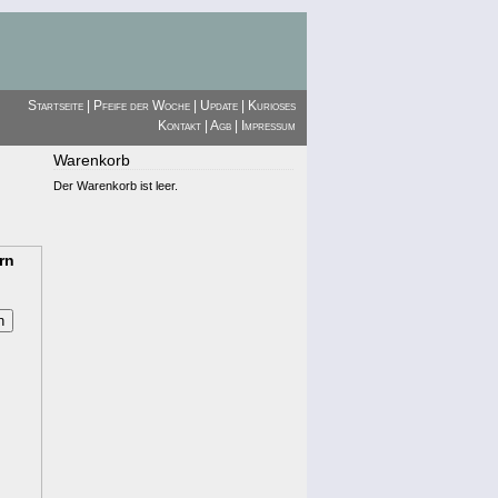
Startseite
|
Pfeife der Woche
|
Update
|
Kurioses
Kontakt
|
Agb
|
Impressum
Warenkorb
Der Warenkorb ist leer.
rn