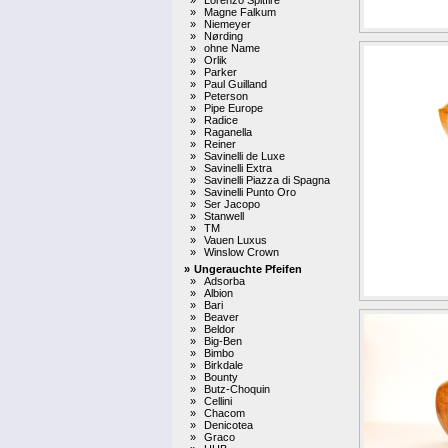
»
Magne Falkum
»
Niemeyer
»
Nørding
»
ohne Name
»
Orlik
»
Parker
»
Paul Guilland
»
Peterson
»
Pipe Europe
»
Radice
»
Raganella
»
Reiner
»
Savinelli de Luxe
»
Savinelli Extra
»
Savinelli Piazza di Spagna
»
Savinelli Punto Oro
»
Ser Jacopo
»
Stanwell
»
TM
»
Vauen Luxus
»
Winslow Crown
»
Ungerauchte Pfeifen
»
Adsorba
»
Albion
»
Bari
»
Beaver
»
Beldor
»
Big-Ben
»
Bimbo
»
Birkdale
»
Bounty
»
Butz-Choquin
»
Cellini
»
Chacom
»
Denicotea
»
Graco