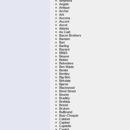
»
Amphora
»
Angelo
»
Antique
»
Archer
»
Ark
»
Ascona
»
Ascorti
»
Ascot
»
Atlanta
»
Au Caid
»
Bacon Brothers
»
Bantam
»
Bari
»
Barling
»
Bayard
»
BB&S
»
Beaver
»
Beldor
»
Belvedere
»
Ben Wade
»
Benlet
»
Bentley
»
Big-Ben
»
Birkdale
»
Bjarne
»
Blackwood
»
Bond Street
»
Bounty
»
Bradley
»
Brebbia
»
Bristol
»
Bruken
»
Bullbrand
»
Butz-Choquin
»
Cabinet
»
Capitan
»
Capitello
»
Capitol