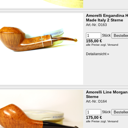
Amorelli Engandina 
Made Italy 2 Sterne
Art.-Nr.: D163
Stück
155,00 €
alle Preise
zzgl. Versand
Detailansicht »
Amorelli Line Morgan
Sterne
Art.-Nr.: D164
Stück
175,00 €
alle Preise
zzgl. Versand