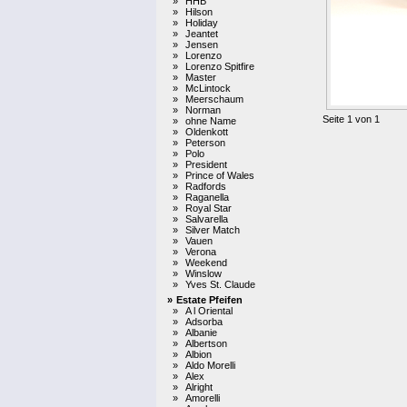
»
HHB
»
Hilson
»
Holiday
»
Jeantet
»
Jensen
»
Lorenzo
»
Lorenzo Spitfire
»
Master
»
McLintock
»
Meerschaum
»
Norman
Seite 1 von 1
»
ohne Name
»
Oldenkott
»
Peterson
»
Polo
»
President
»
Prince of Wales
»
Radfords
»
Raganella
»
Royal Star
»
Salvarella
»
Silver Match
»
Vauen
»
Verona
»
Weekend
»
Winslow
»
Yves St. Claude
»
Estate Pfeifen
»
A l Oriental
»
Adsorba
»
Albanie
»
Albertson
»
Albion
»
Aldo Morelli
»
Alex
»
Alright
»
Amorelli