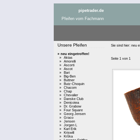
pipetrader.de
Pfeifen vom Fachmann
Unsere Pfeifen
Sie sind hier:
neu ei
»
neu eingetroffen!
»
Aktas
Seite 1 von 1
»
Amorelli
»
Ascorti
»
Ascot
»
Bari
»
Big-Ben
»
Buttner
»
Butz-Choquin
»
Chacom
»
Chap
»
Chevalier
»
Danske Club
»
Denicotea
»
Dr. Grabow
»
Four Square
»
Georg Jensen
»
Graco
»
Jensen
»
Jorgen L
»
Karl Erik
»
Kriswill
»
Krška
»
Lorenzo Spitfire