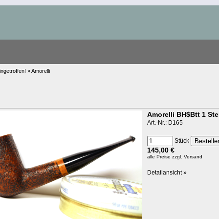
ngetroffen! » Amorelli
Amorelli BH$Btt 1 Ste
Art.-Nr.: D165
Stück
145,00 €
alle Preise
zzgl. Versand
Detailansicht »