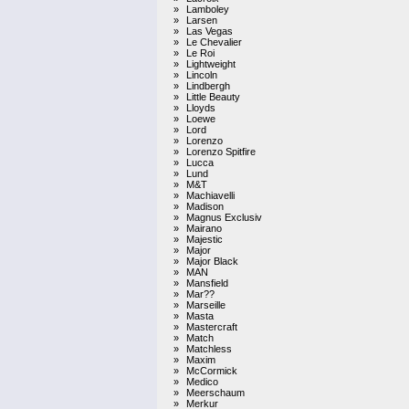
»
Lamboley
»
Larsen
»
Las Vegas
»
Le Chevalier
»
Le Roi
»
Lightweight
»
Lincoln
»
Lindbergh
»
Little Beauty
»
Lloyds
»
Loewe
»
Lord
»
Lorenzo
»
Lorenzo Spitfire
»
Lucca
»
Lund
»
M&T
»
Machiavelli
»
Madison
»
Magnus Exclusiv
»
Mairano
»
Majestic
»
Major
»
Major Black
»
MAN
»
Mansfield
»
Mar??
»
Marseille
»
Masta
»
Mastercraft
»
Match
»
Matchless
»
Maxim
»
McCormick
»
Medico
»
Meerschaum
»
Merkur