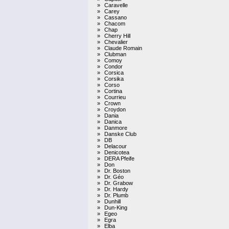
»
Caravelle
»
Carey
»
Cassano
»
Chacom
»
Chap
»
Cherry Hill
»
Chevalier
»
Claude Romain
»
Clubman
»
Comoy
»
Condor
»
Corsica
»
Corsika
»
Corso
»
Cortina
»
Courrieu
»
Crown
»
Croydon
»
Dania
»
Danica
»
Danmore
»
Danske Club
»
DB
»
Delacour
»
Denicotea
»
DERA Pfeife
»
Don
»
Dr. Boston
»
Dr. Géo
»
Dr. Grabow
»
Dr. Hardy
»
Dr. Plumb
»
Dunhill
»
Dun-King
»
Egeo
»
Egra
»
Elba