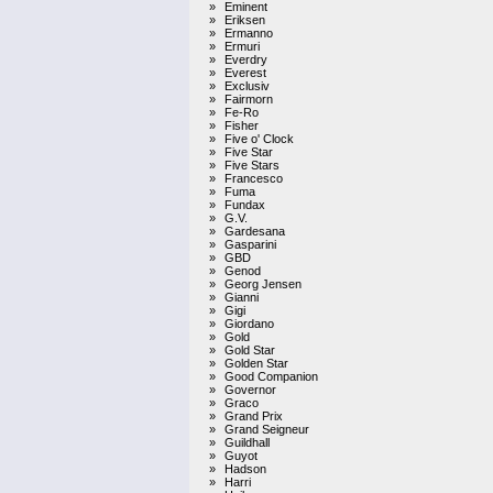
»
Eminent
»
Eriksen
»
Ermanno
»
Ermuri
»
Everdry
»
Everest
»
Exclusiv
»
Fairmorn
»
Fe-Ro
»
Fisher
»
Five o' Clock
»
Five Star
»
Five Stars
»
Francesco
»
Fuma
»
Fundax
»
G.V.
»
Gardesana
»
Gasparini
»
GBD
»
Genod
»
Georg Jensen
»
Gianni
»
Gigi
»
Giordano
»
Gold
»
Gold Star
»
Golden Star
»
Good Companion
»
Governor
»
Graco
»
Grand Prix
»
Grand Seigneur
»
Guildhall
»
Guyot
»
Hadson
»
Harri