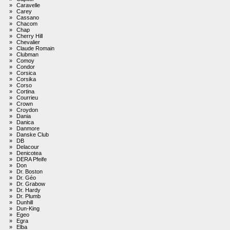
»
Caravelle
»
Carey
»
Cassano
»
Chacom
»
Chap
»
Cherry Hill
»
Chevalier
»
Claude Romain
»
Clubman
»
Comoy
»
Condor
»
Corsica
»
Corsika
»
Corso
»
Cortina
»
Courrieu
»
Crown
»
Croydon
»
Dania
»
Danica
»
Danmore
»
Danske Club
»
DB
»
Delacour
»
Denicotea
»
DERA Pfeife
»
Don
»
Dr. Boston
»
Dr. Géo
»
Dr. Grabow
»
Dr. Hardy
»
Dr. Plumb
»
Dunhill
»
Dun-King
»
Egeo
»
Egra
»
Elba