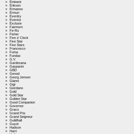
»
Eminent
»
Eriksen
»
Ermanno
»
Ermuri
»
Everdry
»
Everest
»
Exclusiv
»
Fairmorn
»
Fe-Ro
»
Fisher
»
Five o' Clock
»
Five Star
»
Five Stars
»
Francesco
»
Fuma
»
Fundax
»
G.V.
»
Gardesana
»
Gasparini
»
GBD
»
Genod
»
Georg Jensen
»
Gianni
»
Gigi
»
Giordano
»
Gold
»
Gold Star
»
Golden Star
»
Good Companion
»
Governor
»
Graco
»
Grand Prix
»
Grand Seigneur
»
Guildhall
»
Guyot
»
Hadson
»
Harri