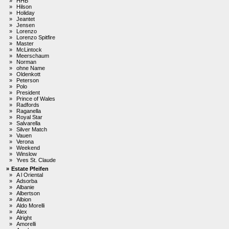
»
HHB
»
Hilson
»
Holiday
»
Jeantet
»
Jensen
»
Lorenzo
»
Lorenzo Spitfire
»
Master
»
McLintock
»
Meerschaum
»
Norman
»
ohne Name
»
Oldenkott
»
Peterson
»
Polo
»
President
»
Prince of Wales
»
Radfords
»
Raganella
»
Royal Star
»
Salvarella
»
Silver Match
»
Vauen
»
Verona
»
Weekend
»
Winslow
»
Yves St. Claude
»
Estate Pfeifen
»
A l Oriental
»
Adsorba
»
Albanie
»
Albertson
»
Albion
»
Aldo Morelli
»
Alex
»
Alright
»
Amorelli