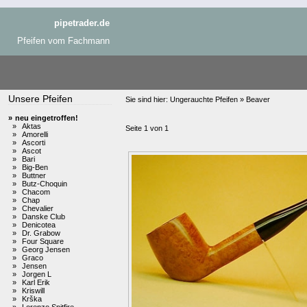
pipetrader.de
Pfeifen vom Fachmann
Unsere Pfeifen
Sie sind hier:
Ungerauchte Pfeifen » Beaver
»
neu eingetroffen!
»
Aktas
Seite 1 von 1
»
Amorelli
»
Ascorti
»
Ascot
»
Bari
»
Big-Ben
»
Buttner
»
Butz-Choquin
»
Chacom
»
Chap
»
Chevalier
»
Danske Club
»
Denicotea
»
Dr. Grabow
»
Four Square
»
Georg Jensen
»
Graco
»
Jensen
»
Jorgen L
»
Karl Erik
»
Kriswill
»
Krška
»
Lorenzo Spitfire