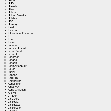
»
Heibe
»
HHB
»
Hialeah
»
Hilson
»
Hobby
»
Holger Danske
»
Holiday
»
HSB
»
Humbry
»
Ideal
»
Imperial
»
International Selection
»
IRL
»
Iron
»
Irwin's
»
Jacono
»
James Upshall
»
Jean Claude
»
Jeantet
»
Jefferson
»
Jehaco
»
Jensen
»
John Aylesbury
»
Joker
»
Junior
»
Kansas
»
Karl Erik
»
Kemperling
»
Kensington
»
Kingsway
»
Kong Christian
»
Kriswill
»
L. Roux
»
La Goere
»
La Scala
»
La Strada
»
La Sultane
»
Lacroix