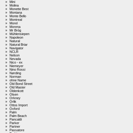
»
Mini
»
Molina
»
Monette Best
»
Montana
»
Monte Bello
»
Montreal
»
Morel
»
Morena
»
Mr Bróg
»
Mühlensiepen
»
Napoleon
»
Natural
»
Natural Briar
»
Navigator
»
NCLR
»
Nelson
»
Nevada
»
Nico - ex
»
Niemeyer
»
Nino Rossi
»
Nørding
»
Norman
»
ohne Name
»
Old Bond Street
»
Old Master
»
Oldenkott
»
Olsen
»
Orkney
»
Orlik
»
Ottos Import
»
Oxford
»
Palm
»
Palm Beach
»
Pancaldi
»
Parker
»
Partner
»
Passatore