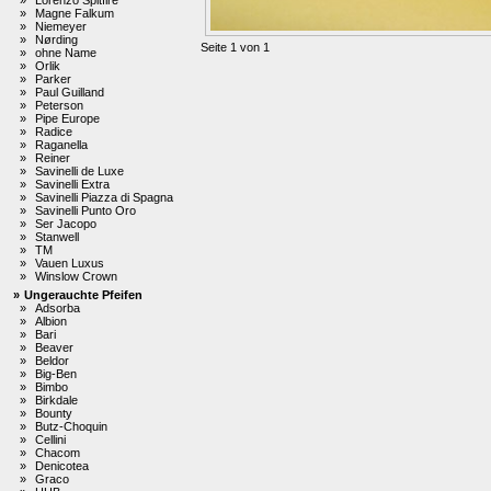
»
Magne Falkum
»
Niemeyer
»
Nørding
Seite 1 von 1
»
ohne Name
»
Orlik
»
Parker
»
Paul Guilland
»
Peterson
»
Pipe Europe
»
Radice
»
Raganella
»
Reiner
»
Savinelli de Luxe
»
Savinelli Extra
»
Savinelli Piazza di Spagna
»
Savinelli Punto Oro
»
Ser Jacopo
»
Stanwell
»
TM
»
Vauen Luxus
»
Winslow Crown
»
Ungerauchte Pfeifen
»
Adsorba
»
Albion
»
Bari
»
Beaver
»
Beldor
»
Big-Ben
»
Bimbo
»
Birkdale
»
Bounty
»
Butz-Choquin
»
Cellini
»
Chacom
»
Denicotea
»
Graco