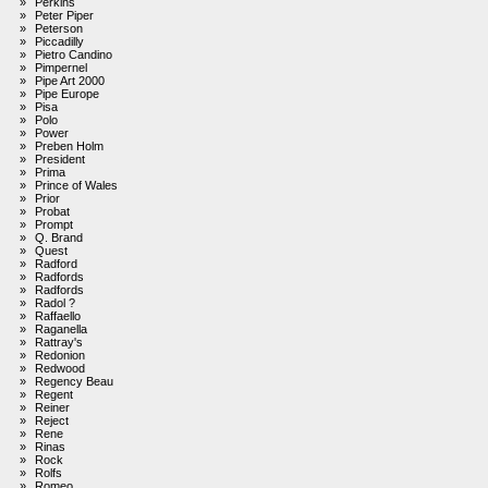
»
Perkins
»
Peter Piper
»
Peterson
»
Piccadilly
»
Pietro Candino
»
Pimpernel
»
Pipe Art 2000
»
Pipe Europe
»
Pisa
»
Polo
»
Power
»
Preben Holm
»
President
»
Prima
»
Prince of Wales
»
Prior
»
Probat
»
Prompt
»
Q. Brand
»
Quest
»
Radford
»
Radfords
»
Radfords
»
Radol ?
»
Raffaello
»
Raganella
»
Rattray's
»
Redonion
»
Redwood
»
Regency Beau
»
Regent
»
Reiner
»
Reject
»
Rene
»
Rinas
»
Rock
»
Rolfs
»
Romeo