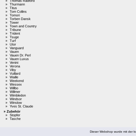
»
Thomas Radford
»
Thurmann
»
Titus
»
Tom Collins
»
Tomori
»
Torben Dansk
»
Tower
»
Town and Country
»
Tribune
»
Trident
»
Tsuge
»
Turf
»
Utor
»
Vanguard
»
Vauen
»
Vauen Dr. Perl
»
Vauen Luxus
»
Venini
»
Verona
»
Viby
»
Vuillard
»
Waille
»
Weekend
»
Wessex
»
Willbo
»
Willmer
»
Wimbledon
»
Windsor
»
Winslow
»
Yves St. Claude
»
Zubehör
»
Stopfer
»
Tasche
Dieser Webshop wurde mit der ko