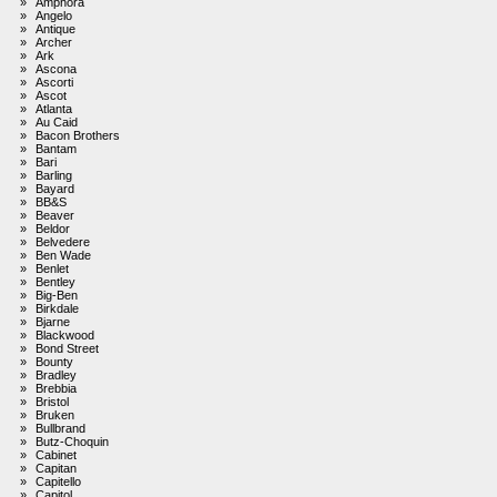
»
Amphora
»
Angelo
»
Antique
»
Archer
»
Ark
»
Ascona
»
Ascorti
»
Ascot
»
Atlanta
»
Au Caid
»
Bacon Brothers
»
Bantam
»
Bari
»
Barling
»
Bayard
»
BB&S
»
Beaver
»
Beldor
»
Belvedere
»
Ben Wade
»
Benlet
»
Bentley
»
Big-Ben
»
Birkdale
»
Bjarne
»
Blackwood
»
Bond Street
»
Bounty
»
Bradley
»
Brebbia
»
Bristol
»
Bruken
»
Bullbrand
»
Butz-Choquin
»
Cabinet
»
Capitan
»
Capitello
»
Capitol