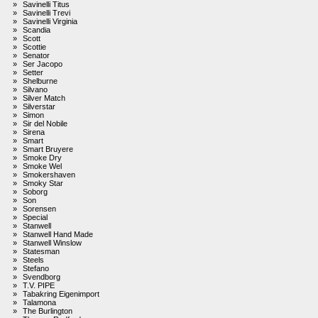
»
Savinelli Titus
»
Savinelli Trevi
»
Savinelli Virginia
»
Scandia
»
Scott
»
Scottie
»
Senator
»
Ser Jacopo
»
Setter
»
Shelburne
»
Silvano
»
Silver Match
»
Silverstar
»
Simon
»
Sir del Nobile
»
Sirena
»
Smart
»
Smart Bruyere
»
Smoke Dry
»
Smoke Wel
»
Smokershaven
»
Smoky Star
»
Soborg
»
Son
»
Sorensen
»
Special
»
Stanwell
»
Stanwell Hand Made
»
Stanwell Winslow
»
Statesman
»
Steels
»
Stefano
»
Svendborg
»
T.V. PIPE
»
Tabakring Eigenimport
»
Talamona
»
The Burlington