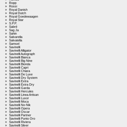
»
Ropp
»
Rossi
»
Royal Danish
»
Royal Dutch
»
Royal Goedewaagen
»
Royal Star
»
S.P.P.
»
Sabré
»
Sag Ja
»
Sahin
»
Salvarella
»
Salvatella
»
Samsel
»
Savinelli
»
Savinelli Alligator
»
Savinelli Autograph
»
Savinelli Bianca
»
Savinelli Big Nine
»
Savinelli Bionda
»
Savinelli Capri
»
Savinelli Chiara
»
Savinelli De Luxe
»
Savinelli Dry System
»
Savinelli Extra
»
Savinelli Extra Dry
»
Savinelli Garda
»
Savinelli Hercules
»
Savinelli Linea Artisan
»
Savinelli Luxor
»
Savinelli Moca
»
Savinelli No-Nik
»
Savinelli Opera
»
Savinelli Oscar
»
Savinelli Partner
»
Savinelli Punto Oro
»
Savinelli Riviera
»
Savinelli Silver