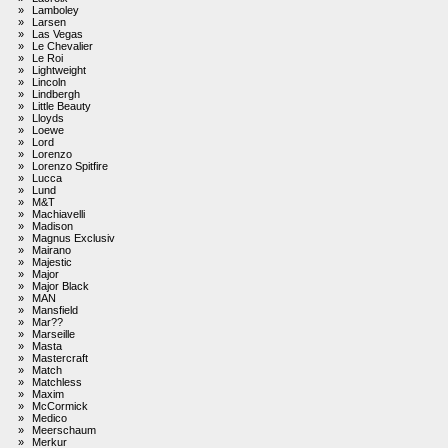
»
Lamboley
»
Larsen
»
Las Vegas
»
Le Chevalier
»
Le Roi
»
Lightweight
»
Lincoln
»
Lindbergh
»
Little Beauty
»
Lloyds
»
Loewe
»
Lord
»
Lorenzo
»
Lorenzo Spitfire
»
Lucca
»
Lund
»
M&T
»
Machiavelli
»
Madison
»
Magnus Exclusiv
»
Mairano
»
Majestic
»
Major
»
Major Black
»
MAN
»
Mansfield
»
Mar??
»
Marseille
»
Masta
»
Mastercraft
»
Match
»
Matchless
»
Maxim
»
McCormick
»
Medico
»
Meerschaum
»
Merkur