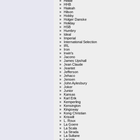
»
Heibe
»
HHB
»
Hialeah
»
Hilson
»
Hobby
»
Holger Danske
»
Holiday
»
HSB
»
Humbry
»
Ideal
»
Imperial
»
International Selection
»
IRL
»
Iron
»
Irwin's
»
Jacono
»
James Upshall
»
Jean Claude
»
Jeantet
»
Jefferson
»
Jehaco
»
Jensen
»
John Aylesbury
»
Joker
»
Junior
»
Kansas
»
Karl Erik
»
Kemperling
»
Kensington
»
Kingsway
»
Kong Christian
»
Kriswill
»
L. Roux
»
La Goere
»
La Scala
»
La Strada
»
La Sultane
»
Lacroix