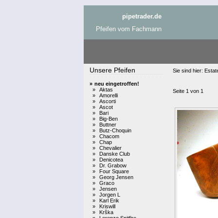
pipetrader.de
Pfeifen vom Fachmann
Unsere Pfeifen
Sie sind hier:
Estat
»
neu eingetroffen!
»
Aktas
Seite 1 von 1
»
Amorelli
»
Ascorti
»
Ascot
»
Bari
»
Big-Ben
»
Buttner
»
Butz-Choquin
»
Chacom
»
Chap
»
Chevalier
»
Danske Club
»
Denicotea
»
Dr. Grabow
»
Four Square
»
Georg Jensen
»
Graco
»
Jensen
»
Jorgen L
»
Karl Erik
»
Kriswill
»
Krška
»
Lorenzo Spitfire