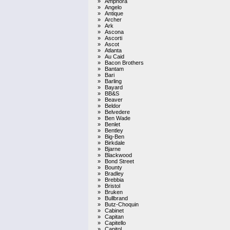
»
Amphora
»
Angelo
»
Antique
»
Archer
»
Ark
»
Ascona
»
Ascorti
»
Ascot
»
Atlanta
»
Au Caid
»
Bacon Brothers
»
Bantam
»
Bari
»
Barling
»
Bayard
»
BB&S
»
Beaver
»
Beldor
»
Belvedere
»
Ben Wade
»
Benlet
»
Bentley
»
Big-Ben
»
Birkdale
»
Bjarne
»
Blackwood
»
Bond Street
»
Bounty
»
Bradley
»
Brebbia
»
Bristol
»
Bruken
»
Bullbrand
»
Butz-Choquin
»
Cabinet
»
Capitan
»
Capitello
»
Capitol