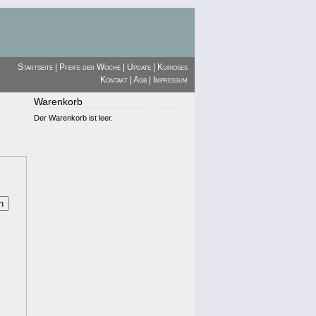
Startseite
|
Pfeife der Woche
|
Update
|
Kurioses
Kontakt
|
Agb
|
Impressum
Warenkorb
Der Warenkorb ist leer.