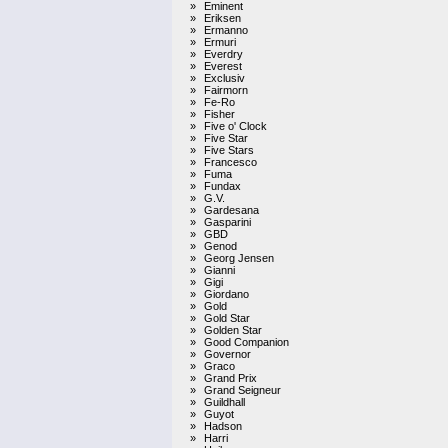
»
Eminent
»
Eriksen
»
Ermanno
»
Ermuri
»
Everdry
»
Everest
»
Exclusiv
»
Fairmorn
»
Fe-Ro
»
Fisher
»
Five o' Clock
»
Five Star
»
Five Stars
»
Francesco
»
Fuma
»
Fundax
»
G.V.
»
Gardesana
»
Gasparini
»
GBD
»
Genod
»
Georg Jensen
»
Gianni
»
Gigi
»
Giordano
»
Gold
»
Gold Star
»
Golden Star
»
Good Companion
»
Governor
»
Graco
»
Grand Prix
»
Grand Seigneur
»
Guildhall
»
Guyot
»
Hadson
»
Harri