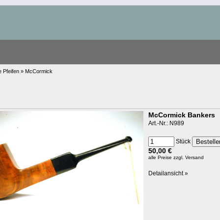
e Pfeifen » McCormick
McCormick Bankers
Art.-Nr.: N989
Stück
50,00 €
alle Preise
zzgl. Versand
Detailansicht »