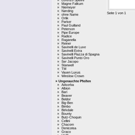
»
Magne Falkum
»
Niemeyer
»
Nørding
Seite 1 von 1
»
ohne Name
»
Orlik
»
Parker
»
Paul Guilland
»
Peterson
»
Pipe Europe
»
Radice
»
Raganella
»
Reiner
»
Savinelli de Luxe
»
Savinelli Extra
»
Savinelli Piazza di Spagna
»
Savinelli Punto Oro
»
Ser Jacopo
»
Stanwell
»
TM
»
Vauen Luxus
»
Winslow Crown
»
Ungerauchte Pfeifen
»
Adsorba
»
Albion
»
Bari
»
Beaver
»
Beldor
»
Big-Ben
»
Bimbo
»
Birkdale
»
Bounty
»
Butz-Choquin
»
Cellini
»
Chacom
»
Denicotea
»
Graco