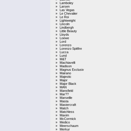
»
Lamboley
»
Larsen
»
Las Vegas
»
Le Chevalier
»
Le Roi
»
Lightweight
»
Lincoln
»
Lindbergh
»
Little Beauty
»
Lloyds
»
Loewe
»
Lord
»
Lorenzo
»
Lorenzo Spitfire
»
Lucca
»
Lund
»
M&T
»
Machiavelli
»
Madison
»
Magnus Exclusiv
»
Mairano
»
Majestic
»
Major
»
Major Black
»
MAN
»
Mansfield
»
Mar??
»
Marseille
»
Masta
»
Mastercraft
»
Match
»
Matchless
»
Maxim
»
McCormick
»
Medico
»
Meerschaum
»
Merkur