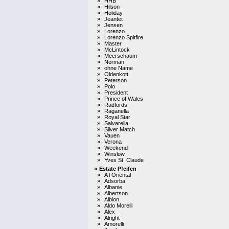
»
HHB
»
Hilson
»
Holiday
»
Jeantet
»
Jensen
»
Lorenzo
»
Lorenzo Spitfire
»
Master
»
McLintock
»
Meerschaum
»
Norman
»
ohne Name
»
Oldenkott
»
Peterson
»
Polo
»
President
»
Prince of Wales
»
Radfords
»
Raganella
»
Royal Star
»
Salvarella
»
Silver Match
»
Vauen
»
Verona
»
Weekend
»
Winslow
»
Yves St. Claude
»
Estate Pfeifen
»
A l Oriental
»
Adsorba
»
Albanie
»
Albertson
»
Albion
»
Aldo Morelli
»
Alex
»
Alright
»
Amorelli