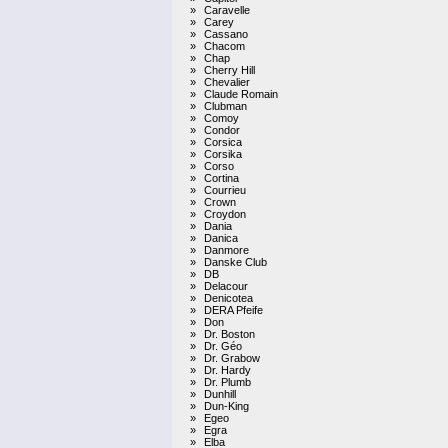
»
Caravelle
»
Carey
»
Cassano
»
Chacom
»
Chap
»
Cherry Hill
»
Chevalier
»
Claude Romain
»
Clubman
»
Comoy
»
Condor
»
Corsica
»
Corsika
»
Corso
»
Cortina
»
Courrieu
»
Crown
»
Croydon
»
Dania
»
Danica
»
Danmore
»
Danske Club
»
DB
»
Delacour
»
Denicotea
»
DERA Pfeife
»
Don
»
Dr. Boston
»
Dr. Géo
»
Dr. Grabow
»
Dr. Hardy
»
Dr. Plumb
»
Dunhill
»
Dun-King
»
Egeo
»
Egra
»
Elba