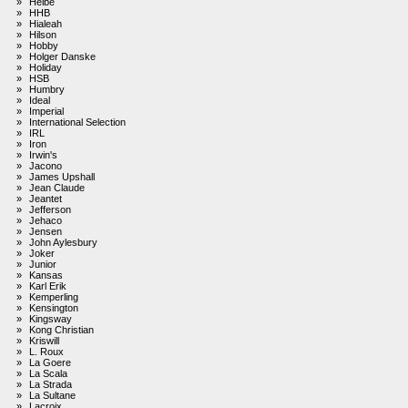
»
Heibe
»
HHB
»
Hialeah
»
Hilson
»
Hobby
»
Holger Danske
»
Holiday
»
HSB
»
Humbry
»
Ideal
»
Imperial
»
International Selection
»
IRL
»
Iron
»
Irwin's
»
Jacono
»
James Upshall
»
Jean Claude
»
Jeantet
»
Jefferson
»
Jehaco
»
Jensen
»
John Aylesbury
»
Joker
»
Junior
»
Kansas
»
Karl Erik
»
Kemperling
»
Kensington
»
Kingsway
»
Kong Christian
»
Kriswill
»
L. Roux
»
La Goere
»
La Scala
»
La Strada
»
La Sultane
»
Lacroix