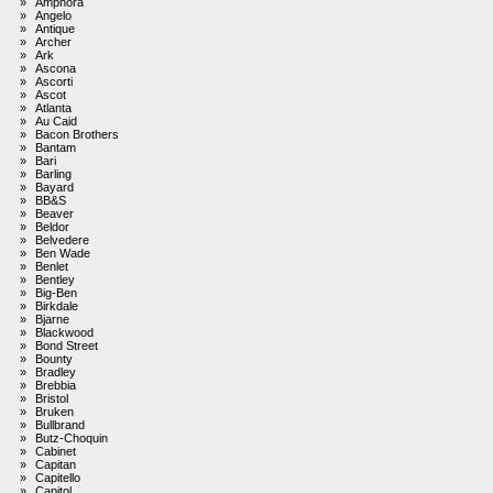
»
Amphora
»
Angelo
»
Antique
»
Archer
»
Ark
»
Ascona
»
Ascorti
»
Ascot
»
Atlanta
»
Au Caid
»
Bacon Brothers
»
Bantam
»
Bari
»
Barling
»
Bayard
»
BB&S
»
Beaver
»
Beldor
»
Belvedere
»
Ben Wade
»
Benlet
»
Bentley
»
Big-Ben
»
Birkdale
»
Bjarne
»
Blackwood
»
Bond Street
»
Bounty
»
Bradley
»
Brebbia
»
Bristol
»
Bruken
»
Bullbrand
»
Butz-Choquin
»
Cabinet
»
Capitan
»
Capitello
»
Capitol