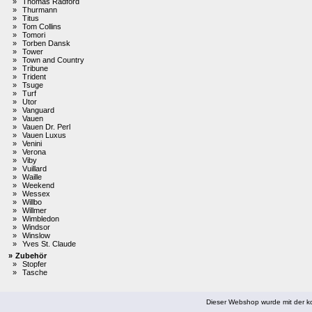
»
Thomas Radford
»
Thurmann
»
Titus
»
Tom Collins
»
Tomori
»
Torben Dansk
»
Tower
»
Town and Country
»
Tribune
»
Trident
»
Tsuge
»
Turf
»
Utor
»
Vanguard
»
Vauen
»
Vauen Dr. Perl
»
Vauen Luxus
»
Venini
»
Verona
»
Viby
»
Vuillard
»
Waille
»
Weekend
»
Wessex
»
Willbo
»
Willmer
»
Wimbledon
»
Windsor
»
Winslow
»
Yves St. Claude
»
Zubehör
»
Stopfer
»
Tasche
Dieser Webshop wurde mit der ko