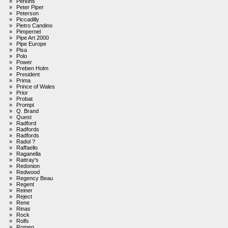
»
Perkins
»
Peter Piper
»
Peterson
»
Piccadilly
»
Pietro Candino
»
Pimpernel
»
Pipe Art 2000
»
Pipe Europe
»
Pisa
»
Polo
»
Power
»
Preben Holm
»
President
»
Prima
»
Prince of Wales
»
Prior
»
Probat
»
Prompt
»
Q. Brand
»
Quest
»
Radford
»
Radfords
»
Radfords
»
Radol ?
»
Raffaello
»
Raganella
»
Rattray's
»
Redonion
»
Redwood
»
Regency Beau
»
Regent
»
Reiner
»
Reject
»
Rene
»
Rinas
»
Rock
»
Rolfs
»
Romeo