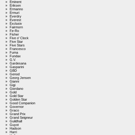
»
Eminent
»
Eriksen
»
Ermanno
»
Ermuri
»
Everdry
»
Everest
»
Exclusiv
»
Fairmorn
»
Fe-Ro
»
Fisher
»
Five o' Clock
»
Five Star
»
Five Stars
»
Francesco
»
Fuma
»
Fundax
»
G.V.
»
Gardesana
»
Gasparini
»
GBD
»
Genod
»
Georg Jensen
»
Gianni
»
Gigi
»
Giordano
»
Gold
»
Gold Star
»
Golden Star
»
Good Companion
»
Governor
»
Graco
»
Grand Prix
»
Grand Seigneur
»
Guildhall
»
Guyot
»
Hadson
»
Harri