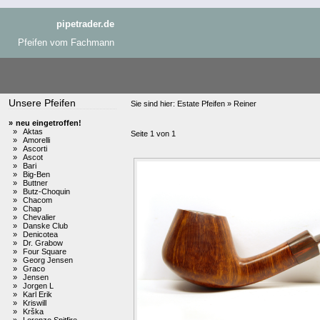
pipetrader.de
Pfeifen vom Fachmann
Unsere Pfeifen
Sie sind hier:
Estate Pfeifen » Reiner
»
neu eingetroffen!
»
Aktas
Seite 1 von 1
»
Amorelli
»
Ascorti
»
Ascot
»
Bari
»
Big-Ben
»
Buttner
»
Butz-Choquin
»
Chacom
»
Chap
»
Chevalier
»
Danske Club
»
Denicotea
»
Dr. Grabow
»
Four Square
»
Georg Jensen
»
Graco
»
Jensen
»
Jorgen L
»
Karl Erik
»
Kriswill
»
Krška
»
Lorenzo Spitfire