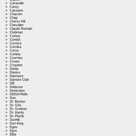
»
Caravelle
»
Carey
»
Cassano
»
Chacom
»
Chap
»
Cherry Hill
»
Chevalier
»
Claude Romain
»
Clubman
»
Comoy
»
Condor
»
Corsica
»
Corsika
»
Corso
»
Cortina
»
Courrieu
»
Crown
»
Croydon
»
Dania
»
Danica
»
Danmore
»
Danske Club
»
DB
»
Delacour
»
Denicotea
»
DERA Pfeife
»
Don
»
Dr. Boston
»
Dr. Géo
»
Dr. Grabow
»
Dr. Hardy
»
Dr. Plumb
»
Dunhill
»
Dun-King
»
Egeo
»
Egra
»
Elba