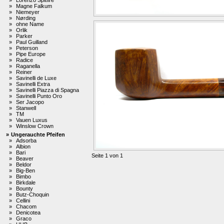
»
Magne Falkum
»
Niemeyer
»
Nørding
»
ohne Name
»
Orlik
»
Parker
»
Paul Guilland
»
Peterson
»
Pipe Europe
»
Radice
»
Raganella
»
Reiner
»
Savinelli de Luxe
»
Savinelli Extra
»
Savinelli Piazza di Spagna
»
Savinelli Punto Oro
»
Ser Jacopo
»
Stanwell
»
TM
»
Vauen Luxus
»
Winslow Crown
»
Ungerauchte Pfeifen
»
Adsorba
»
Albion
»
Bari
Seite 1 von 1
»
Beaver
»
Beldor
»
Big-Ben
»
Bimbo
»
Birkdale
»
Bounty
»
Butz-Choquin
»
Cellini
»
Chacom
»
Denicotea
»
Graco