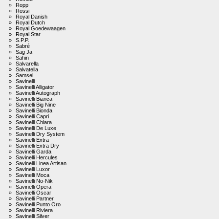
»
Ropp
»
Rossi
»
Royal Danish
»
Royal Dutch
»
Royal Goedewaagen
»
Royal Star
»
S.P.P.
»
Sabré
»
Sag Ja
»
Sahin
»
Salvarella
»
Salvatella
»
Samsel
»
Savinelli
»
Savinelli Alligator
»
Savinelli Autograph
»
Savinelli Bianca
»
Savinelli Big Nine
»
Savinelli Bionda
»
Savinelli Capri
»
Savinelli Chiara
»
Savinelli De Luxe
»
Savinelli Dry System
»
Savinelli Extra
»
Savinelli Extra Dry
»
Savinelli Garda
»
Savinelli Hercules
»
Savinelli Linea Artisan
»
Savinelli Luxor
»
Savinelli Moca
»
Savinelli No-Nik
»
Savinelli Opera
»
Savinelli Oscar
»
Savinelli Partner
»
Savinelli Punto Oro
»
Savinelli Riviera
»
Savinelli Silver