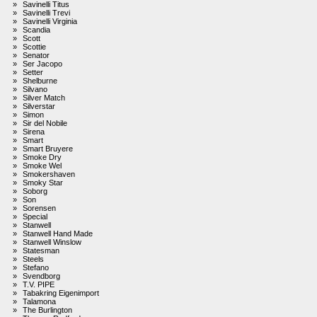
»
Savinelli Titus
»
Savinelli Trevi
»
Savinelli Virginia
»
Scandia
»
Scott
»
Scottie
»
Senator
»
Ser Jacopo
»
Setter
»
Shelburne
»
Silvano
»
Silver Match
»
Silverstar
»
Simon
»
Sir del Nobile
»
Sirena
»
Smart
»
Smart Bruyere
»
Smoke Dry
»
Smoke Wel
»
Smokershaven
»
Smoky Star
»
Soborg
»
Son
»
Sorensen
»
Special
»
Stanwell
»
Stanwell Hand Made
»
Stanwell Winslow
»
Statesman
»
Steels
»
Stefano
»
Svendborg
»
T.V. PIPE
»
Tabakring Eigenimport
»
Talamona
»
The Burlington