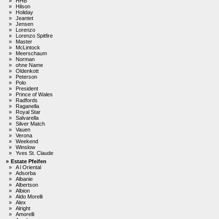
»
HHB
»
Hilson
»
Holiday
»
Jeantet
»
Jensen
»
Lorenzo
»
Lorenzo Spitfire
»
Master
»
McLintock
»
Meerschaum
»
Norman
»
ohne Name
»
Oldenkott
»
Peterson
»
Polo
»
President
»
Prince of Wales
»
Radfords
»
Raganella
»
Royal Star
»
Salvarella
»
Silver Match
»
Vauen
»
Verona
»
Weekend
»
Winslow
»
Yves St. Claude
»
Estate Pfeifen
»
A l Oriental
»
Adsorba
»
Albanie
»
Albertson
»
Albion
»
Aldo Morelli
»
Alex
»
Alright
»
Amorelli