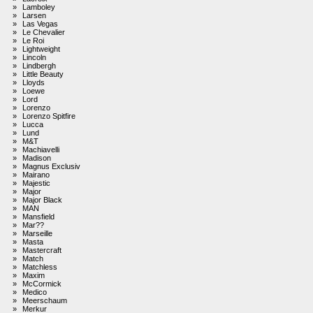
»
Lamboley
»
Larsen
»
Las Vegas
»
Le Chevalier
»
Le Roi
»
Lightweight
»
Lincoln
»
Lindbergh
»
Little Beauty
»
Lloyds
»
Loewe
»
Lord
»
Lorenzo
»
Lorenzo Spitfire
»
Lucca
»
Lund
»
M&T
»
Machiavelli
»
Madison
»
Magnus Exclusiv
»
Mairano
»
Majestic
»
Major
»
Major Black
»
MAN
»
Mansfield
»
Mar??
»
Marseille
»
Masta
»
Mastercraft
»
Match
»
Matchless
»
Maxim
»
McCormick
»
Medico
»
Meerschaum
»
Merkur