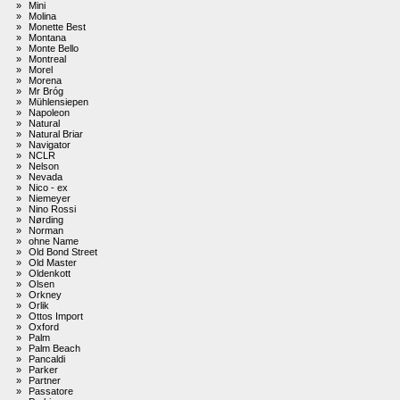
»
Mini
»
Molina
»
Monette Best
»
Montana
»
Monte Bello
»
Montreal
»
Morel
»
Morena
»
Mr Bróg
»
Mühlensiepen
»
Napoleon
»
Natural
»
Natural Briar
»
Navigator
»
NCLR
»
Nelson
»
Nevada
»
Nico - ex
»
Niemeyer
»
Nino Rossi
»
Nørding
»
Norman
»
ohne Name
»
Old Bond Street
»
Old Master
»
Oldenkott
»
Olsen
»
Orkney
»
Orlik
»
Ottos Import
»
Oxford
»
Palm
»
Palm Beach
»
Pancaldi
»
Parker
»
Partner
»
Passatore