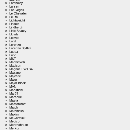
»
Lamboley
»
Larsen
»
Las Vegas
»
Le Chevalier
»
Le Roi
»
Lightweight
»
Lincoln
»
Lindbergh
»
Little Beauty
»
Lloyds
»
Loewe
»
Lord
»
Lorenzo
»
Lorenzo Spitfire
»
Lucca
»
Lund
»
M&T
»
Machiavelli
»
Madison
»
Magnus Exclusiv
»
Mairano
»
Majestic
»
Major
»
Major Black
»
MAN
»
Mansfield
»
Mar??
»
Marseille
»
Masta
»
Mastercraft
»
Match
»
Matchless
»
Maxim
»
McCormick
»
Medico
»
Meerschaum
»
Merkur