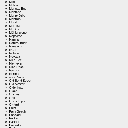
»
Mini
»
Molina
»
Monette Best
»
Montana
»
Monte Bello
»
Montreal
»
Morel
»
Morena
»
Mr Bróg
»
Mühlensiepen
»
Napoleon
»
Natural
»
Natural Briar
»
Navigator
»
NCLR
»
Nelson
»
Nevada
»
Nico - ex
»
Niemeyer
»
Nino Rossi
»
Nørding
»
Norman
»
ohne Name
»
Old Bond Street
»
Old Master
»
Oldenkott
»
Olsen
»
Orkney
»
Orlik
»
Ottos Import
»
Oxford
»
Palm
»
Palm Beach
»
Pancaldi
»
Parker
»
Partner
»
Passatore