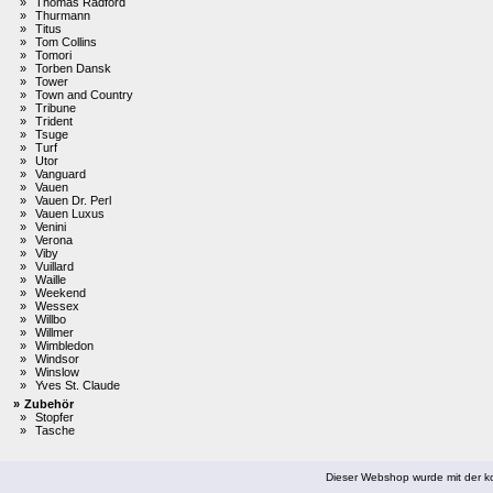
»
Thomas Radford
»
Thurmann
»
Titus
»
Tom Collins
»
Tomori
»
Torben Dansk
»
Tower
»
Town and Country
»
Tribune
»
Trident
»
Tsuge
»
Turf
»
Utor
»
Vanguard
»
Vauen
»
Vauen Dr. Perl
»
Vauen Luxus
»
Venini
»
Verona
»
Viby
»
Vuillard
»
Waille
»
Weekend
»
Wessex
»
Willbo
»
Willmer
»
Wimbledon
»
Windsor
»
Winslow
»
Yves St. Claude
»
Zubehör
»
Stopfer
»
Tasche
Dieser Webshop wurde mit der ko