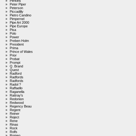
»
Perkins
»
Peter Piper
»
Peterson
»
Piccadilly
»
Pietro Candino
»
Pimpernel
»
Pipe Art 2000
»
Pipe Europe
»
Pisa
»
Polo
»
Power
»
Preben Holm
»
President
»
Prima
»
Prince of Wales
»
Prior
»
Probat
»
Prompt
»
Q. Brand
»
Quest
»
Radford
»
Radfords
»
Radfords
»
Radol ?
»
Raffaello
»
Raganella
»
Rattray's
»
Redonion
»
Redwood
»
Regency Beau
»
Regent
»
Reiner
»
Reject
»
Rene
»
Rinas
»
Rock
»
Rolfs
»
Romeo