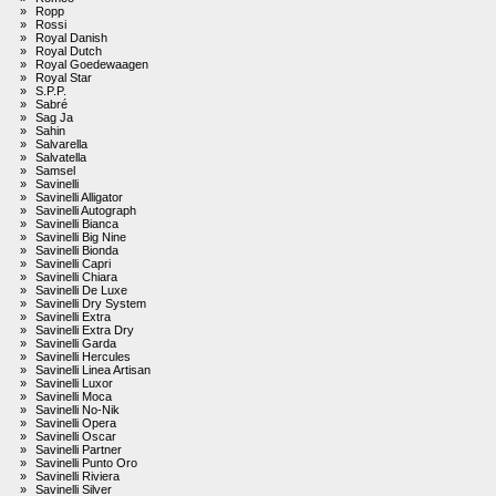
»
Ropp
»
Rossi
»
Royal Danish
»
Royal Dutch
»
Royal Goedewaagen
»
Royal Star
»
S.P.P.
»
Sabré
»
Sag Ja
»
Sahin
»
Salvarella
»
Salvatella
»
Samsel
»
Savinelli
»
Savinelli Alligator
»
Savinelli Autograph
»
Savinelli Bianca
»
Savinelli Big Nine
»
Savinelli Bionda
»
Savinelli Capri
»
Savinelli Chiara
»
Savinelli De Luxe
»
Savinelli Dry System
»
Savinelli Extra
»
Savinelli Extra Dry
»
Savinelli Garda
»
Savinelli Hercules
»
Savinelli Linea Artisan
»
Savinelli Luxor
»
Savinelli Moca
»
Savinelli No-Nik
»
Savinelli Opera
»
Savinelli Oscar
»
Savinelli Partner
»
Savinelli Punto Oro
»
Savinelli Riviera
»
Savinelli Silver