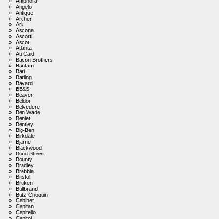
»
Amphora
»
Angelo
»
Antique
»
Archer
»
Ark
»
Ascona
»
Ascorti
»
Ascot
»
Atlanta
»
Au Caid
»
Bacon Brothers
»
Bantam
»
Bari
»
Barling
»
Bayard
»
BB&S
»
Beaver
»
Beldor
»
Belvedere
»
Ben Wade
»
Benlet
»
Bentley
»
Big-Ben
»
Birkdale
»
Bjarne
»
Blackwood
»
Bond Street
»
Bounty
»
Bradley
»
Brebbia
»
Bristol
»
Bruken
»
Bullbrand
»
Butz-Choquin
»
Cabinet
»
Capitan
»
Capitello
»
Capitol