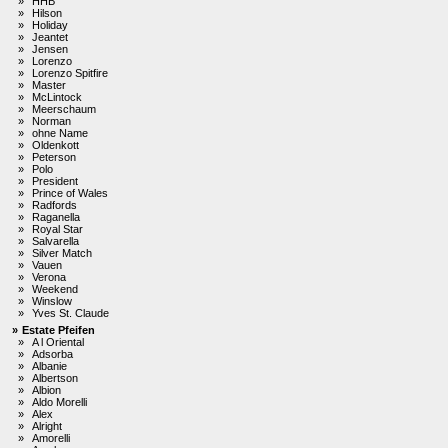
»
HHB
»
Hilson
»
Holiday
»
Jeantet
»
Jensen
»
Lorenzo
»
Lorenzo Spitfire
»
Master
»
McLintock
»
Meerschaum
»
Norman
»
ohne Name
»
Oldenkott
»
Peterson
»
Polo
»
President
»
Prince of Wales
»
Radfords
»
Raganella
»
Royal Star
»
Salvarella
»
Silver Match
»
Vauen
»
Verona
»
Weekend
»
Winslow
»
Yves St. Claude
»
Estate Pfeifen
»
A l Oriental
»
Adsorba
»
Albanie
»
Albertson
»
Albion
»
Aldo Morelli
»
Alex
»
Alright
»
Amorelli