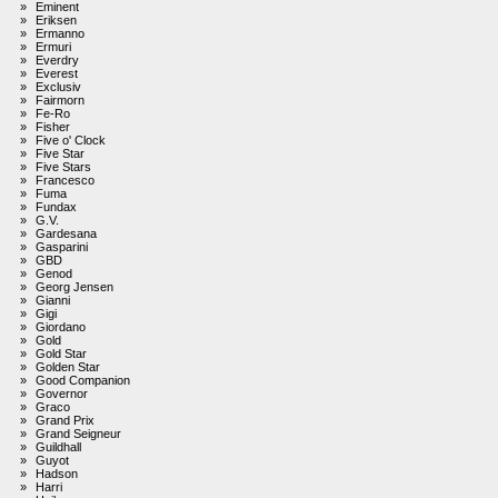
»
Eminent
»
Eriksen
»
Ermanno
»
Ermuri
»
Everdry
»
Everest
»
Exclusiv
»
Fairmorn
»
Fe-Ro
»
Fisher
»
Five o' Clock
»
Five Star
»
Five Stars
»
Francesco
»
Fuma
»
Fundax
»
G.V.
»
Gardesana
»
Gasparini
»
GBD
»
Genod
»
Georg Jensen
»
Gianni
»
Gigi
»
Giordano
»
Gold
»
Gold Star
»
Golden Star
»
Good Companion
»
Governor
»
Graco
»
Grand Prix
»
Grand Seigneur
»
Guildhall
»
Guyot
»
Hadson
»
Harri