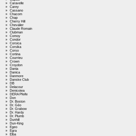
»
Caravelle
»
Carey
»
Cassano
»
Chacom
»
Chap
»
Cherry Hill
»
Chevalier
»
Claude Romain
»
Clubman
»
Comoy
»
Condor
»
Corsica
»
Corsika
»
Corso
»
Cortina
»
Courrieu
»
Crown
»
Croydon
»
Dania
»
Danica
»
Danmore
»
Danske Club
»
DB
»
Delacour
»
Denicotea
»
DERA Pfeife
»
Don
»
Dr. Boston
»
Dr. Géo
»
Dr. Grabow
»
Dr. Hardy
»
Dr. Plumb
»
Dunhill
»
Dun-King
»
Egeo
»
Egra
»
Elba