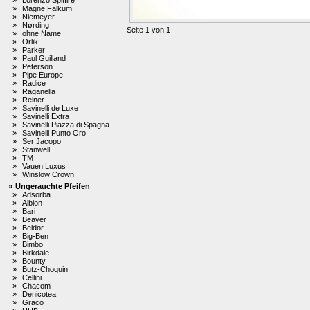
»
Magne Falkum
»
Niemeyer
»
Nørding
Seite 1 von 1
»
ohne Name
»
Orlik
»
Parker
»
Paul Guilland
»
Peterson
»
Pipe Europe
»
Radice
»
Raganella
»
Reiner
»
Savinelli de Luxe
»
Savinelli Extra
»
Savinelli Piazza di Spagna
»
Savinelli Punto Oro
»
Ser Jacopo
»
Stanwell
»
TM
»
Vauen Luxus
»
Winslow Crown
»
Ungerauchte Pfeifen
»
Adsorba
»
Albion
»
Bari
»
Beaver
»
Beldor
»
Big-Ben
»
Bimbo
»
Birkdale
»
Bounty
»
Butz-Choquin
»
Cellini
»
Chacom
»
Denicotea
»
Graco