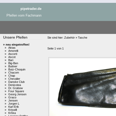
pipetrader.de
Pfeifen vom Fachmann
Unsere Pfeifen
Sie sind hier:
Zubehör » Tasche
»
neu eingetroffen!
»
Aktas
Seite 1 von 1
»
Amorelli
»
Ascorti
»
Ascot
»
Bari
»
Big-Ben
»
Buttner
»
Butz-Choquin
»
Chacom
»
Chap
»
Chevalier
»
Danske Club
»
Denicotea
»
Dr. Grabow
»
Four Square
»
Georg Jensen
»
Graco
»
Jensen
»
Jorgen L
»
Karl Erik
»
Kriswill
»
Krška
»
Lorenzo Spitfire