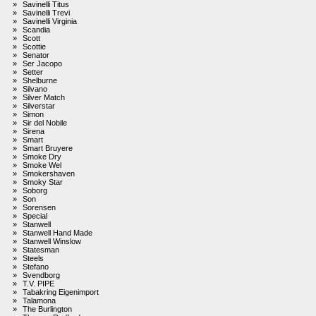
»
Savinelli Titus
»
Savinelli Trevi
»
Savinelli Virginia
»
Scandia
»
Scott
»
Scottie
»
Senator
»
Ser Jacopo
»
Setter
»
Shelburne
»
Silvano
»
Silver Match
»
Silverstar
»
Simon
»
Sir del Nobile
»
Sirena
»
Smart
»
Smart Bruyere
»
Smoke Dry
»
Smoke Wel
»
Smokershaven
»
Smoky Star
»
Soborg
»
Son
»
Sorensen
»
Special
»
Stanwell
»
Stanwell Hand Made
»
Stanwell Winslow
»
Statesman
»
Steels
»
Stefano
»
Svendborg
»
T.V. PIPE
»
Tabakring Eigenimport
»
Talamona
»
The Burlington