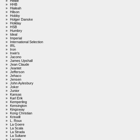
»
Heibe
»
HHB
»
Hialeah
»
Hilson
»
Hobby
»
Holger Danske
»
Holiday
»
HSB
»
Humbry
»
Ideal
»
Imperial
»
International Selection
»
IRL
»
Iron
»
Irwin's
»
Jacono
»
James Upshall
»
Jean Claude
»
Jeantet
»
Jefferson
»
Jehaco
»
Jensen
»
John Aylesbury
»
Joker
»
Junior
»
Kansas
»
Karl Erik
»
Kemperling
»
Kensington
»
Kingsway
»
Kong Christian
»
Kriswill
»
L. Roux
»
La Goere
»
La Scala
»
La Strada
»
La Sultane
»
Lacroix