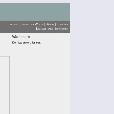
Startseite
|
Pfeife der Woche
|
Update
|
Kurioses
Kontakt
|
Agb
|
Impressum
Warenkorb
Der Warenkorb ist leer.