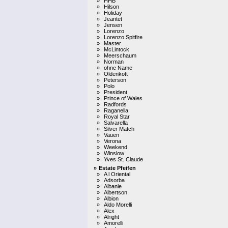
»
HHB
»
Hilson
»
Holiday
»
Jeantet
»
Jensen
»
Lorenzo
»
Lorenzo Spitfire
»
Master
»
McLintock
»
Meerschaum
»
Norman
»
ohne Name
»
Oldenkott
»
Peterson
»
Polo
»
President
»
Prince of Wales
»
Radfords
»
Raganella
»
Royal Star
»
Salvarella
»
Silver Match
»
Vauen
»
Verona
»
Weekend
»
Winslow
»
Yves St. Claude
»
Estate Pfeifen
»
A l Oriental
»
Adsorba
»
Albanie
»
Albertson
»
Albion
»
Aldo Morelli
»
Alex
»
Alright
»
Amorelli