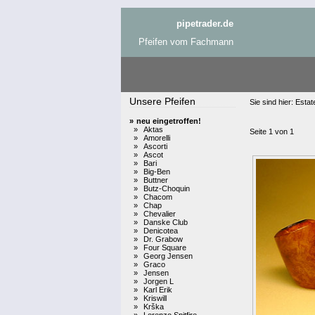
pipetrader.de
Pfeifen vom Fachmann
Unsere Pfeifen
Sie sind hier:
Estat
»
neu eingetroffen!
»
Aktas
Seite 1 von 1
»
Amorelli
»
Ascorti
»
Ascot
»
Bari
»
Big-Ben
»
Buttner
»
Butz-Choquin
»
Chacom
»
Chap
»
Chevalier
»
Danske Club
»
Denicotea
»
Dr. Grabow
»
Four Square
»
Georg Jensen
»
Graco
»
Jensen
»
Jorgen L
»
Karl Erik
»
Kriswill
»
Krška
»
Lorenzo Spitfire