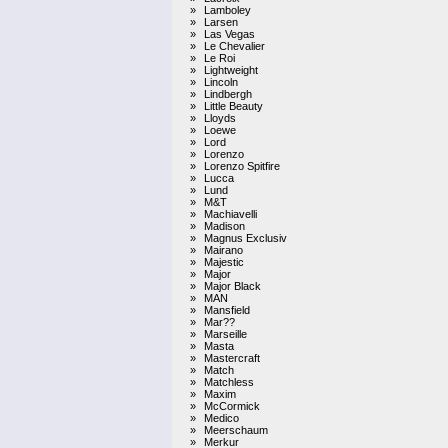
»
Lamboley
»
Larsen
»
Las Vegas
»
Le Chevalier
»
Le Roi
»
Lightweight
»
Lincoln
»
Lindbergh
»
Little Beauty
»
Lloyds
»
Loewe
»
Lord
»
Lorenzo
»
Lorenzo Spitfire
»
Lucca
»
Lund
»
M&T
»
Machiavelli
»
Madison
»
Magnus Exclusiv
»
Mairano
»
Majestic
»
Major
»
Major Black
»
MAN
»
Mansfield
»
Mar??
»
Marseille
»
Masta
»
Mastercraft
»
Match
»
Matchless
»
Maxim
»
McCormick
»
Medico
»
Meerschaum
»
Merkur