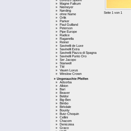
»
Magne Falkum
»
Niemeyer
»
Nørding
Seite 1 von 1
»
ohne Name
»
Orlik
»
Parker
»
Paul Guilland
»
Peterson
»
Pipe Europe
»
Radice
»
Raganella
»
Reiner
»
Savinelli de Luxe
»
Savinelli Extra
»
Savinelli Piazza di Spagna
»
Savinelli Punto Oro
»
Ser Jacopo
»
Stanwell
»
TM
»
Vauen Luxus
»
Winslow Crown
»
Ungerauchte Pfeifen
»
Adsorba
»
Albion
»
Bari
»
Beaver
»
Beldor
»
Big-Ben
»
Bimbo
»
Birkdale
»
Bounty
»
Butz-Choquin
»
Cellini
»
Chacom
»
Denicotea
»
Graco