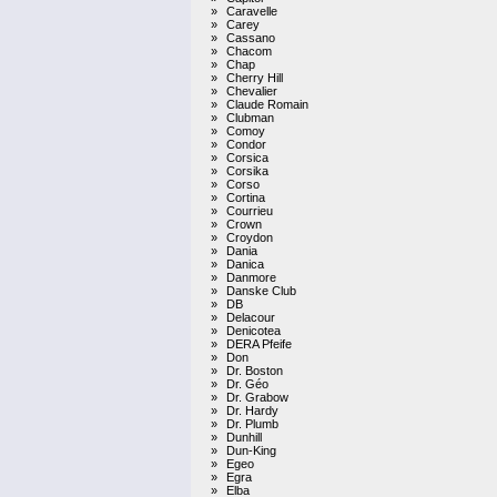
»
Caravelle
»
Carey
»
Cassano
»
Chacom
»
Chap
»
Cherry Hill
»
Chevalier
»
Claude Romain
»
Clubman
»
Comoy
»
Condor
»
Corsica
»
Corsika
»
Corso
»
Cortina
»
Courrieu
»
Crown
»
Croydon
»
Dania
»
Danica
»
Danmore
»
Danske Club
»
DB
»
Delacour
»
Denicotea
»
DERA Pfeife
»
Don
»
Dr. Boston
»
Dr. Géo
»
Dr. Grabow
»
Dr. Hardy
»
Dr. Plumb
»
Dunhill
»
Dun-King
»
Egeo
»
Egra
»
Elba