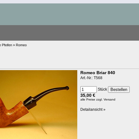
e Pfeifen » Romeo
Romeo Briar 840
Art.-Nr.: T568
Stück
35,00 €
alle Preise
zzgl. Versand
Detailansicht »