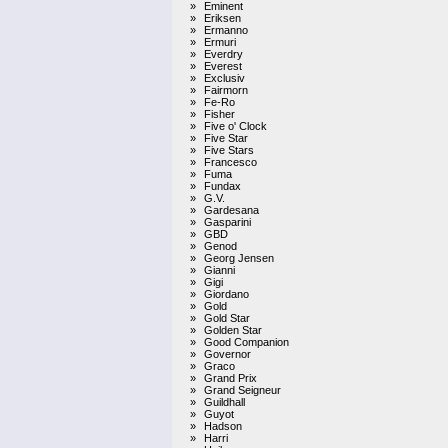
»
Eminent
»
Eriksen
»
Ermanno
»
Ermuri
»
Everdry
»
Everest
»
Exclusiv
»
Fairmorn
»
Fe-Ro
»
Fisher
»
Five o' Clock
»
Five Star
»
Five Stars
»
Francesco
»
Fuma
»
Fundax
»
G.V.
»
Gardesana
»
Gasparini
»
GBD
»
Genod
»
Georg Jensen
»
Gianni
»
Gigi
»
Giordano
»
Gold
»
Gold Star
»
Golden Star
»
Good Companion
»
Governor
»
Graco
»
Grand Prix
»
Grand Seigneur
»
Guildhall
»
Guyot
»
Hadson
»
Harri