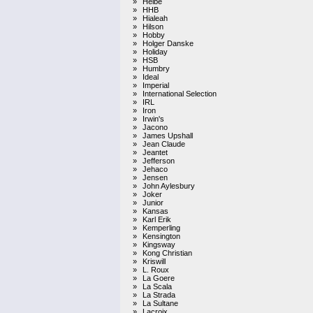
»
Heibe
»
HHB
»
Hialeah
»
Hilson
»
Hobby
»
Holger Danske
»
Holiday
»
HSB
»
Humbry
»
Ideal
»
Imperial
»
International Selection
»
IRL
»
Iron
»
Irwin's
»
Jacono
»
James Upshall
»
Jean Claude
»
Jeantet
»
Jefferson
»
Jehaco
»
Jensen
»
John Aylesbury
»
Joker
»
Junior
»
Kansas
»
Karl Erik
»
Kemperling
»
Kensington
»
Kingsway
»
Kong Christian
»
Kriswill
»
L. Roux
»
La Goere
»
La Scala
»
La Strada
»
La Sultane
»
Lacroix