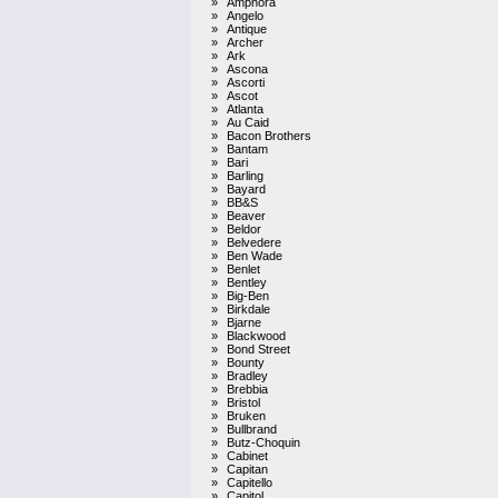
»
Amphora
»
Angelo
»
Antique
»
Archer
»
Ark
»
Ascona
»
Ascorti
»
Ascot
»
Atlanta
»
Au Caid
»
Bacon Brothers
»
Bantam
»
Bari
»
Barling
»
Bayard
»
BB&S
»
Beaver
»
Beldor
»
Belvedere
»
Ben Wade
»
Benlet
»
Bentley
»
Big-Ben
»
Birkdale
»
Bjarne
»
Blackwood
»
Bond Street
»
Bounty
»
Bradley
»
Brebbia
»
Bristol
»
Bruken
»
Bullbrand
»
Butz-Choquin
»
Cabinet
»
Capitan
»
Capitello
»
Capitol