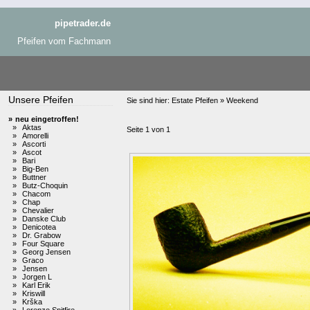
pipetrader.de
Pfeifen vom Fachmann
Unsere Pfeifen
Sie sind hier:
Estate Pfeifen » Weekend
»
neu eingetroffen!
»
Aktas
Seite 1 von 1
»
Amorelli
»
Ascorti
»
Ascot
»
Bari
»
Big-Ben
»
Buttner
»
Butz-Choquin
»
Chacom
»
Chap
»
Chevalier
»
Danske Club
»
Denicotea
»
Dr. Grabow
»
Four Square
»
Georg Jensen
»
Graco
»
Jensen
»
Jorgen L
»
Karl Erik
»
Kriswill
»
Krška
»
Lorenzo Spitfire