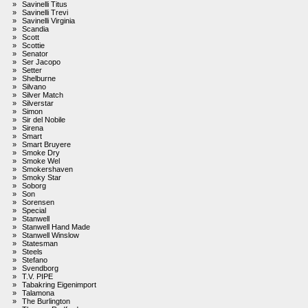
»
Savinelli Titus
»
Savinelli Trevi
»
Savinelli Virginia
»
Scandia
»
Scott
»
Scottie
»
Senator
»
Ser Jacopo
»
Setter
»
Shelburne
»
Silvano
»
Silver Match
»
Silverstar
»
Simon
»
Sir del Nobile
»
Sirena
»
Smart
»
Smart Bruyere
»
Smoke Dry
»
Smoke Wel
»
Smokershaven
»
Smoky Star
»
Soborg
»
Son
»
Sorensen
»
Special
»
Stanwell
»
Stanwell Hand Made
»
Stanwell Winslow
»
Statesman
»
Steels
»
Stefano
»
Svendborg
»
T.V. PIPE
»
Tabakring Eigenimport
»
Talamona
»
The Burlington