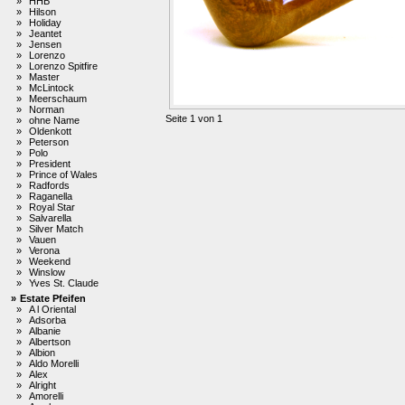
»
HHB
»
Hilson
»
Holiday
»
Jeantet
»
Jensen
»
Lorenzo
»
Lorenzo Spitfire
»
Master
»
McLintock
»
Meerschaum
»
Norman
Seite 1 von 1
»
ohne Name
»
Oldenkott
»
Peterson
»
Polo
»
President
»
Prince of Wales
»
Radfords
»
Raganella
»
Royal Star
»
Salvarella
»
Silver Match
»
Vauen
»
Verona
»
Weekend
»
Winslow
»
Yves St. Claude
»
Estate Pfeifen
»
A l Oriental
»
Adsorba
»
Albanie
»
Albertson
»
Albion
»
Aldo Morelli
»
Alex
»
Alright
»
Amorelli