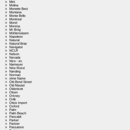
»
Mini
»
Molina
»
Monette Best
»
Montana
»
Monte Bello
»
Montreal
»
Morel
»
Morena
»
Mr Bróg
»
Mühlensiepen
»
Napoleon
»
Natural
»
Natural Briar
»
Navigator
»
NCLR
»
Nelson
»
Nevada
»
Nico - ex
»
Niemeyer
»
Nino Rossi
»
Nørding
»
Norman
»
ohne Name
»
Old Bond Street
»
Old Master
»
Oldenkott
»
Olsen
»
Orkney
»
Orlik
»
Ottos Import
»
Oxford
»
Palm
»
Palm Beach
»
Pancaldi
»
Parker
»
Partner
»
Passatore