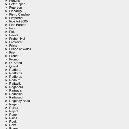
»
Perkins
»
Peter Piper
»
Peterson
»
Piccadilly
»
Pietro Candino
»
Pimpernel
»
Pipe Art 2000
»
Pipe Europe
»
Pisa
»
Polo
»
Power
»
Preben Holm
»
President
»
Prima
»
Prince of Wales
»
Prior
»
Probat
»
Prompt
»
Q. Brand
»
Quest
»
Radford
»
Radfords
»
Radfords
»
Radol ?
»
Raffaello
»
Raganella
»
Rattray's
»
Redonion
»
Redwood
»
Regency Beau
»
Regent
»
Reiner
»
Reject
»
Rene
»
Rinas
»
Rock
»
Rolfs
»
Romeo