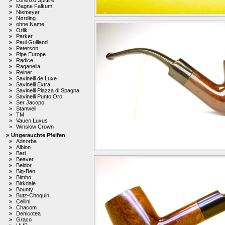
»
Magne Falkum
»
Niemeyer
»
Nørding
»
ohne Name
»
Orlik
»
Parker
»
Paul Guilland
»
Peterson
»
Pipe Europe
»
Radice
»
Raganella
»
Reiner
»
Savinelli de Luxe
»
Savinelli Extra
»
Savinelli Piazza di Spagna
»
Savinelli Punto Oro
»
Ser Jacopo
»
Stanwell
»
TM
»
Vauen Luxus
»
Winslow Crown
»
Ungerauchte Pfeifen
»
Adsorba
»
Albion
»
Bari
»
Beaver
»
Beldor
»
Big-Ben
»
Bimbo
»
Birkdale
»
Bounty
»
Butz-Choquin
»
Cellini
»
Chacom
»
Denicotea
»
Graco